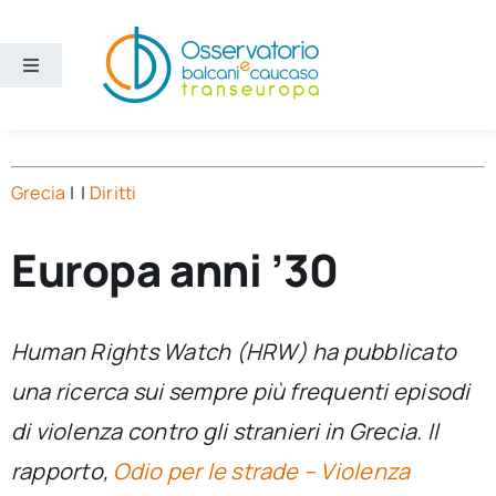
Salta
al
contenuto
Toggle
Navigation
Aree
Grecia
| |
Diritti
Temi
Europa anni ’30
Ricerca e divulgazione
Sezioni
Human Rights Watch (HRW) ha pubblicato
una ricerca sui sempre più frequenti episodi
Chi siamo
di violenza contro gli stranieri in Grecia. Il
rapporto,
Odio per le strade – Violenza
Cerca