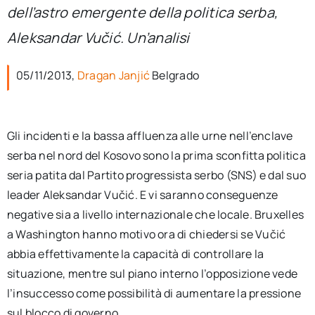
per:
dell’astro emergente della politica serba,
Aleksandar Vučić. Un’analisi
Newsletter
05/11/2013,
Dragan Janjić
Belgrado
Ita
Gli incidenti e la bassa affluenza alle urne nell’enclave
serba nel nord del Kosovo sono la prima sconfitta politica
seria patita dal Partito progressista serbo (SNS) e dal suo
leader Aleksandar Vučić. E vi saranno conseguenze
negative sia a livello internazionale che locale. Bruxelles
a Washington hanno motivo ora di chiedersi se Vučić
abbia effettivamente la capacità di controllare la
situazione, mentre sul piano interno l’opposizione vede
l’insuccesso come possibilità di aumentare la pressione
sul blocco di governo.