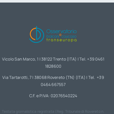
Vicolo San Marco, 1 | 38122 Trento (ITA) | Tel. +39 0461
1828600
Via Tartarotti, 7 | 38068 Rovereto (TN) (ITA) | Tel. +39
0464 667557
C.F. e P.IVA: 02076540224
Testata giornalistica registrata (Reg. Tribunale di Rovereto n.