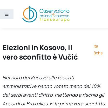
Salta
al
contenuto
Toggle
Navigation
Aree
Temi
Elezioni in Kosovo, il
Ita
Bchs
vero sconfitto è Vučić
Ricerca e divulgazione
Sezioni
Nel nord del Kosovo alle recenti
amministrative hanno votato meno del 10%
Chi siamo
dei serbi aventi diritto, mettendo a rischio gli
Accordi di Bruxelles. E’ la prima vera sconfitta
Cerca