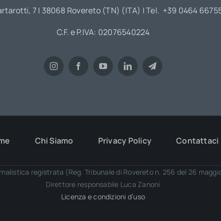
artarotti, 7 | 38068 Rovereto (TN) (ITA) | Tel. +39 0464 6675
C.F. e P.IVA: 02076540224
me
Chi Siamo
Privacy Policy
Contattaci
rnalistica registrata (Reg. Tribunale di Rovereto n. 256 del 26 magg
Direttore responsabile Luca Zanoni
Licenza e condizioni d’uso