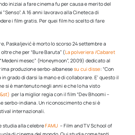
ando iniziai a fare cinema fu per causa e merito del
oi "Senso". A 16 anni lavoravo alla Cineteca di
ere i film gratis. Per quei film ho scelto di fare
e, Paskaljević è morto lo scorso 24 settembre a
, oltre che per “Bure Baruta” (
La polveriera /Cabaret
er “Medeni mesec” (Honeymoon”, 2009) dedicato al
e prima produzione serbo-albanese
su cui disse
: “Con
in grado di darsi la mano e di collaborare. E’ questo il
e si è mantenuto negli anni e che lo ha visto
f&st)
per la miglior regia con il film “Dev Bhoomi –
ne serbo-indiana. Un riconoscimento che si è
stival internazionali.
e studia alla celebre
FAMU
– Film and TV School of
cuola di cinema del mondo. Qui studia come tanti