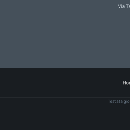
Via T
Ho
Testata gio