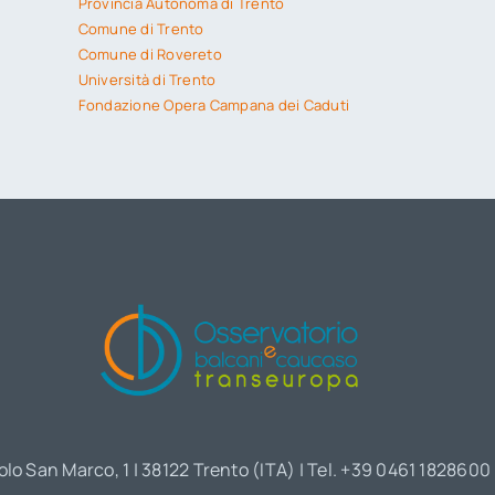
Provincia Autonoma di Trento
Comune di Trento
Comune di Rovereto
Università di Trento
Fondazione Opera Campana dei Caduti
olo San Marco, 1 | 38122 Trento (ITA) | Tel. +39 0461 1828600