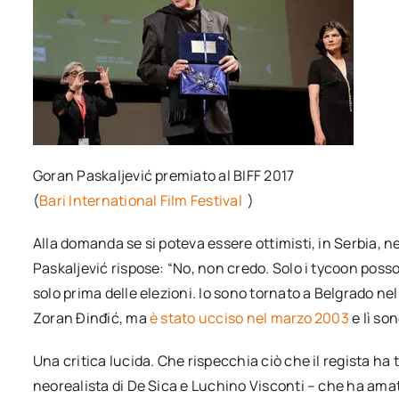
Goran Paskaljević premiato al BIFF 2017
(
Bari International Film Festival
)
Alla domanda se si poteva essere ottimisti, in Serbia,
Paskaljević rispose: “No, non credo. Solo i tycoon posso
solo prima delle elezioni. Io sono tornato a Belgrado nel
Zoran Đinđić, ma
è stato ucciso nel marzo 2003
e lì son
Una critica lucida. Che rispecchia ciò che il regista ha 
neorealista di De Sica e Luchino Visconti – che ha amat