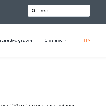
Cerca
per:
ITA
rca e divulgazione
Chi siamo
 anni ’70 è stato una delle colonne