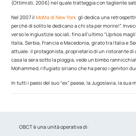
(Ottimisti, 2006) nel quale tratteggia con tagliente sati
Nel 2007 il
MoMa di New York
gli dedica una retrospett
perché di solito le dedicano a chi sta per morire!”. Inve
verso le ingiustizie sociali, fino all’ultimo “Uprkos magli
Italia, Serbia, Francia e Macedonia, girato tra Italia e Se
attuale: il protagonista, proprietario di un ristorante 
casa la sera sotto la pioggia, vede un bimbo rannicchiato
Mohammed, rifugiato siriano che ha perso i genitori du
In tutti i paesi del suo “ex” paese, la Jugoslavia, la sua
OBCT è una unità operativa di: