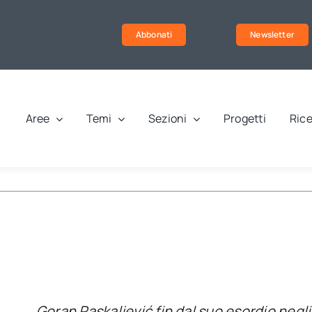
Abbonati
Newsletter
Aree
Temi
Sezioni
Progetti
Rice
Goran Paskaljević fin dal suo esordio negli