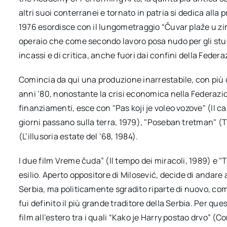
altri suoi conterranei e tornato in patria si dedica alla 
1976 esordisce con il lungometraggio “Čuvar plaže u zim
operaio che come secondo lavoro posa nudo per gli stud
incassi e di critica, anche fuori dai confini della Feder
Comincia da qui una produzione inarrestabile, con più
anni ‘80, nonostante la crisi economica nella Federazio
finanziamenti, esce con "Pas koji je voleo vozove" (Il ca
giorni passano sulla terra, 1979), "Poseban tretman" (T
(L’illusoria estate del ‘68, 1984).
I due film Vreme čuda” (Il tempo dei miracoli, 1989) e 
esilio. Aperto oppositore di Milosević, decide di andare a 
Serbia, ma politicamente sgradito riparte di nuovo, com
fui definito il più grande traditore della Serbia. Per ques
film all’estero tra i quali “Kako je Harry postao drvo” (