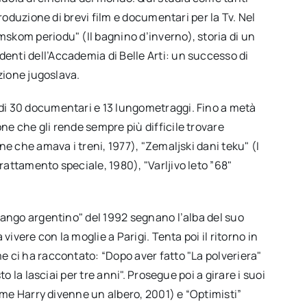
produzione di brevi film e documentari per la Tv. Nel
skom periodu" (Il bagnino d’inverno), storia di un
enti dell’Accademia di Belle Arti: un successo di
azione jugoslava.
 di 30 documentari e 13 lungometraggi. Fino a metà
ne che gli rende sempre più difficile trovare
ne che amava i treni, 1977), "Zemaljski dani teku" (I
rattamento speciale, 1980), "Varljivo leto ”68"
"Tango argentino" del 1992 segnano l’alba del suo
vivere con la moglie a Parigi. Tenta poi il ritorno in
e ci ha raccontato: “Dopo aver fatto "La polveriera"
to la lasciai per tre anni". Prosegue poi a girare i suoi
Come Harry divenne un albero, 2001) e “Optimisti”