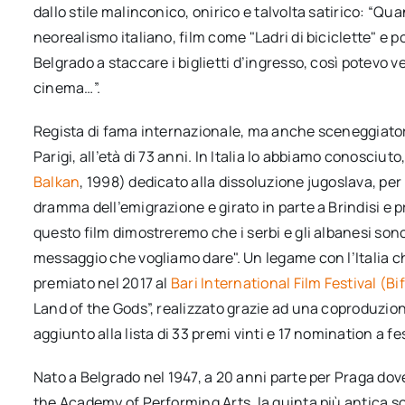
dallo stile malinconico, onirico e talvolta satirico: “Qu
neorealismo italiano, film come "Ladri di biciclette" e p
Belgrado a staccare i biglietti d’ingresso, così potevo ved
cinema…”.
Regista di fama internazionale, ma anche sceneggiator
Parigi, all’età di 73 anni. In Italia lo abbiamo conosciuto
Balkan
, 1998) dedicato alla dissoluzione jugoslava, p
dramma dell’emigrazione e girato in parte a Brindisi 
questo film dimostreremo che i serbi e gli albanesi sono 
messaggio che vogliamo dare". Un legame con l’Italia ch
premiato nel 2017 al
Bari International Film Festival (Bi
Land of the Gods”, realizzato grazie ad una coproduzio
aggiunto alla lista di 33 premi vinti e 17 nomination a fe
Nato a Belgrado nel 1947, a 20 anni parte per Praga dov
the Academy of Performing Arts, la quinta più antica s