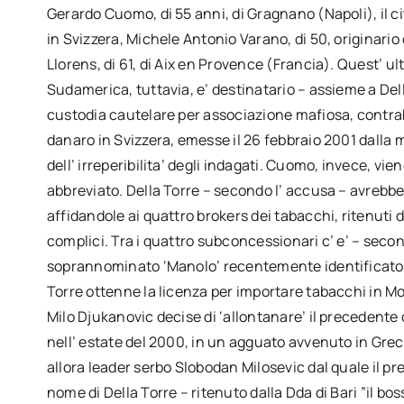
Gerardo Cuomo, di 55 anni, di Gragnano (Napoli), il c
in Svizzera, Michele Antonio Varano, di 50, originario
Llorens, di 61, di Aix en Provence (Francia). Quest’ 
Sudamerica, tuttavia, e’ destinatario – assieme a Dell
custodia cautelare per associazione mafiosa, contrab
danaro in Svizzera, emesse il 26 febbraio 2001 dall
dell’ irreperibilita’ degli indagati. Cuomo, invece, vie
abbreviato. Della Torre – secondo l’ accusa – avrebbe
affidandole ai quattro brokers dei tabacchi, ritenuti
complici. Tra i quattro subconcessionari c’ e’ – secon
soprannominato ‘Manolo’ recentemente identificato da
Torre ottenne la licenza per importare tabacchi in 
Milo Djukanovic decise di ‘allontanare’ il precedente 
nell’ estate del 2000, in un agguato avvenuto in Grecia
allora leader serbo Slobodan Milosevic dal quale il p
nome di Della Torre – ritenuto dalla Dda di Bari ”il b