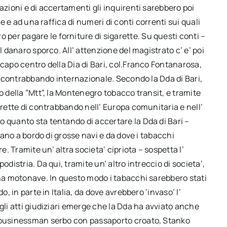
azioni e di accertamenti gli inquirenti sarebbero poi
te e ad una raffica di numeri di conti correnti sui quali
er pagare le forniture di sigarette. Su questi conti –
l danaro sporco. All’ attenzione del magistrato c’ e’ poi
 capo centro della Dia di Bari, col.Franco Fontanarosa,
el contrabbando internazionale. Secondo la Dda di Bari,
o della ”Mtt”, la Montenegro tobacco transit, e tramite
arette di contrabbando nell’ Europa comunitaria e nell’
 quanto sta tentando di accertare la Dda di Bari –
avano a bordo di grosse navi e da dove i tabacchi
 Tramite un’ altra societa’ cipriota – sospetta l’
odistria. Da qui, tramite un’ altro intreccio di societa’,
una motonave. In questo modo i tabacchi sarebbero stati
o, in parte in Italia, da dove avrebbero ‘invaso’ l’
gli atti giudiziari emerge che la Dda ha avviato anche
l businessman serbo con passaporto croato, Stanko