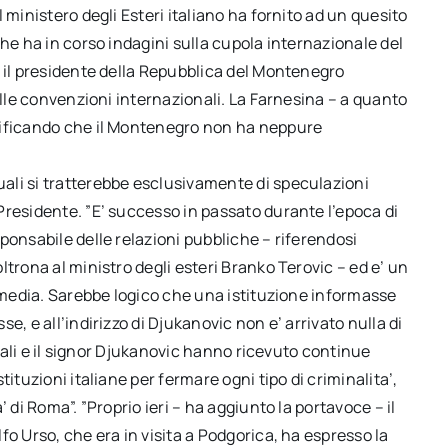
 ministero degli Esteri italiano ha fornito ad un quesito
he ha in corso indagini sulla cupola internazionale del
e il presidente della Repubblica del Montenegro
alle convenzioni internazionali. La Farnesina – a quanto
cificando che il Montenegro non ha neppure
ali si tratterebbe esclusivamente di speculazioni
Presidente. ”E’ successo in passato durante l’epoca di
ponsabile delle relazioni pubbliche – riferendosi
trona al ministro degli esteri Branko Terovic – ed e’ un
i media. Sarebbe logico che una istituzione informasse
, e all’indirizzo di Djukanovic non e’ arrivato nulla di
atali e il signor Djukanovic hanno ricevuto continue
ituzioni italiane per fermare ogni tipo di criminalita’,
 di Roma”. ”Proprio ieri – ha aggiunto la portavoce – il
o Urso, che era in visita a Podgorica, ha espresso la