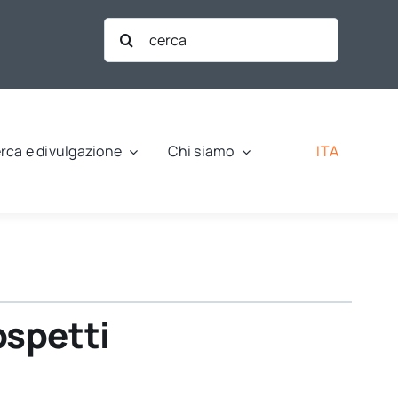
Cerca
per:
ITA
rca e divulgazione
Chi siamo
ospetti