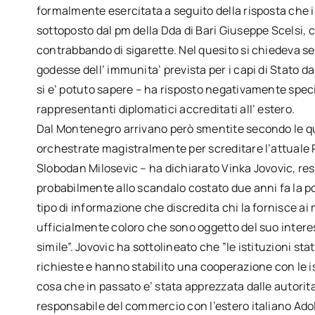
formalmente esercitata a seguito della risposta che il
sottoposto dal pm della Dda di Bari Giuseppe Scelsi, c
contrabbando di sigarette. Nel quesito si chiedeva s
godesse dell’ immunita’ prevista per i capi di Stato d
si e’ potuto sapere – ha risposto negativamente spe
rappresentanti diplomatici accreditati all’ estero.
Dal Montenegro arrivano però smentite secondo le qu
orchestrate magistralmente per screditare l’attuale 
Slobodan Milosevic – ha dichiarato Vinka Jovovic, res
probabilmente allo scandalo costato due anni fa la pol
tipo di informazione che discredita chi la fornisce a
ufficialmente coloro che sono oggetto del suo interesse
simile”. Jovovic ha sottolineato che ”le istituzioni st
richieste e hanno stabilito una cooperazione con le ist
cosa che in passato e’ stata apprezzata dalle autorita’
responsabile del commercio con l’estero italiano Adolf