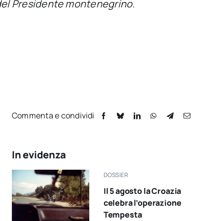
co del Presidente montenegrino.
Commenta e condividi
In evidenza
DOSSIER
Il 5 agosto la Croazia
celebra l’operazione
Tempesta