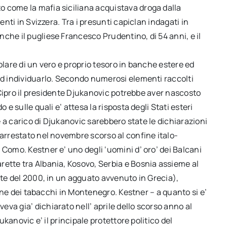
 come la mafia siciliana acquistava droga dalla
enti in Svizzera. Tra i presunti capiclan indagati in
che il pugliese Francesco Prudentino, di 54 anni, e il
olare di un vero e proprio tesoro in banche estere ed
 ad individuarlo. Secondo numerosi elementi raccolti
 a Cipro il presidente Djukanovic potrebbe aver nascosto
 e sulle quali e’ attesa la risposta degli Stati esteri
ne a carico di Djukanovic sarebbero state le dichiarazioni
 arrestato nel novembre scorso al confine italo-
 Como. Kestner e’ uno degli ‘uomini d’ oro’ dei Balcani
rette tra Albania, Kosovo, Serbia e Bosnia assieme al
tate del 2000, in un agguato avvenuto in Grecia),
zione dei tabacchi in Montenegro. Kestner – a quanto si e’
va gia’ dichiarato nell’ aprile dello scorso anno al
ukanovic e’ il principale protettore politico del