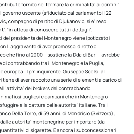
tributo fornito nel fermare la criminalita’ ai confini”.
del governo uscente (sfiduciato dal parlamento il 22
vic, compagno di partito di Djukanovic, si e’ reso
, ”in attesa di conoscere tutti i dettagli”.
 del presidente del Montenegro viene ipotizzato il
on l’ aggravante di aver promosso, diretto e
co che fino al 2000 – sostiene la Dda di Bari – avrebbe
e di contrabbando tra il Montenegro e la Puglia,
e europea. Il pm inquirente, Giuseppe Scelsi, al
ritiene di aver raccolto una serie di elementi a carico di
l’ attivita’ dei brokers del contrabbando
clan mafiosi pugliesi e campani che in Montenegro
sfuggire alla cattura delle autorita’ italiane. Tra i
anco Della Torre, di 59 anni, di Mendrisio (Svizzera),
si dalle autorita’ montenegrine per importare (da
uantitativi di sigarette. E ancora i subconcessionari