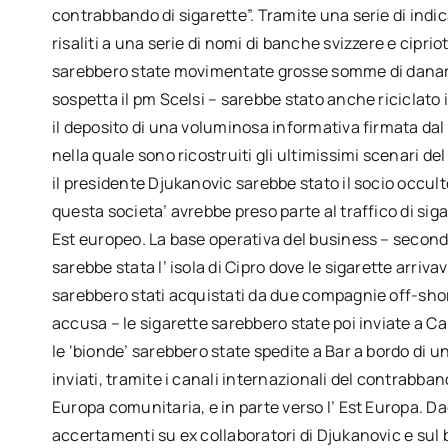
contrabbando di sigarette”. Tramite una serie di indic
risaliti a una serie di nomi di banche svizzere e ciprio
sarebbero state movimentate grosse somme di danaro p
sospetta il pm Scelsi – sarebbe stato anche riciclato i
il deposito di una voluminosa informativa firmata dal
nella quale sono ricostruiti gli ultimissimi scenari d
il presidente Djukanovic sarebbe stato il socio occult
questa societa’ avrebbe preso parte al traffico di sig
Est europeo. La base operativa del business – secondo
sarebbe stata l’ isola di Cipro dove le sigarette arriv
sarebbero stati acquistati da due compagnie off-shore.
accusa – le sigarette sarebbero state poi inviate a Cap
le ‘bionde’ sarebbero state spedite a Bar a bordo di 
inviati, tramite i canali internazionali del contrabband
Europa comunitaria, e in parte verso l’ Est Europa. Da
accertamenti su ex collaboratori di Djukanovic e su