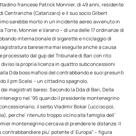
ittadino francese Patrick Monnier, di 49 anni, residente
 di Centranche (Catanzaro) e il suo socio Gilbert
ultimo sarebbe morto in un incidente aereo avvenuto in
a Torre, Monnier e Varano – di una delle 17 ordinanze di
bando internazionale di sigarette e riciclaggio di
a magistratura barese ma mai eseguite anche a causa
ne processato dal gup del Tribunale di Bari con rito
 diviso la propria licenza in quattro subconcessioni
 dalla Dda boss mafiosi del contrabbando e suoi presunti
do il pm Scelsi – un cittadino spagnolo,
i magistrati baresi. Secondo la Dda di Bari, Della
Montenegro nel ’95 quando il presidente montenegrino
concessionario, il serbo Vladimir Bokar (ucciso poi,
), perche’ ritenuto troppo vicino alla famiglia dell’
remier montenegrino cercava di prendere le distanze. Il
oss contrabbandiere piu’ potente d’ Europa” – figura