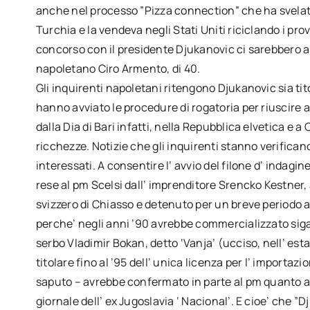
anche nel processo ”Pizza connection” che ha svelato
Turchia e la vendeva negli Stati Uniti riciclando i prov
concorso con il presidente Djukanovic ci sarebbero an
napoletano Ciro Armento, di 40.
Gli inquirenti napoletani ritengono Djukanovic sia tit
hanno avviato le procedure di rogatoria per riuscire
dalla Dia di Bari infatti, nella Repubblica elvetica e
ricchezze. Notizie che gli inquirenti stanno verificando
interessati. A consentire l’ avvio del filone d’ indagi
rese al pm Scelsi dall’ imprenditore Srencko Kestner,
svizzero di Chiasso e detenuto per un breve periodo a
perche’ negli anni ’90 avrebbe commercializzato siga
serbo Vladimir Bokan, detto ‘Vanja’ (ucciso, nell’ es
titolare fino al ’95 dell’ unica licenza per l’ importa
saputo – avrebbe confermato in parte al pm quanto ave
giornale dell’ ex Jugoslavia ‘ Nacional’. E cioe’ che ”Dj