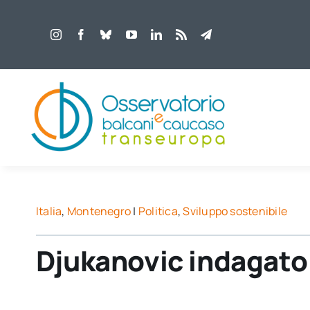
Salta
al
contenuto
Italia
,
Montenegro
|
Politica
,
Sviluppo sostenibile
Djukanovic indagato 