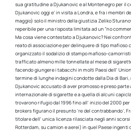
sua gratitudine a Djukanovic e al Montenegro per il con
Djukanovic oggi e’ in visita a Londra, e fra i membri 
maggio) solo il ministro della giustizia Zeliko Sturano
reperibile per una risposta limitata ad un ”no comment”
Ma cosa viene contestato a Djukanovic? Nei confronti
reato di associazione per delinquere di tipo mafioso c
organizzato il sodalizio di stampo mafioso-camorristi
trafficato almeno mille tonnellate al mese di sigarett
facendo giungere i tabacchi in molti Paesi dell’ Union
termine di lunghe indagini condotte dalla Dia di Bari, 
Djukanovic accusato di aver promosso e preso parte al
internazionale di sigarette e a quella di alcuni capi
trovarono rifugio dal 1996 fino all’ inizio del 2000 per 
brokers figurano il presunto ‘re del contrabbando’, Fr
titolare dell’ unica licenza rilasciata negli anni scor
Rotterdam, su camion e aerei) in quel Paese ingenti q