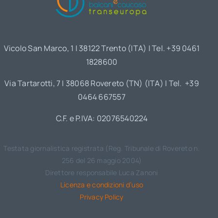
Vicolo San Marco, 1 | 38122 Trento (ITA) | Tel. +39 0461
1828600
Via Tartarotti, 7 | 38068 Rovereto (TN) (ITA) | Tel. +39
0464 667557
C.F. e P.IVA: 02076540224
Testata giornalistica registrata (Reg. Tribunale di Rovereto n.
256 del 26 maggio 2004)
Direttore responsabile Luca Zanoni
Licenza e condizioni d’uso
Privacy Policy