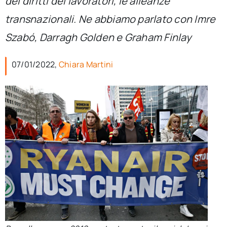
dei diritti dei lavoratori, le alleanze
per:
transnazionali. Ne abbiamo parlato con Imre
Newsletter
Szabó, Darragh Golden e Graham Finlay
07/01/2022,
Chiara Martini
Ita