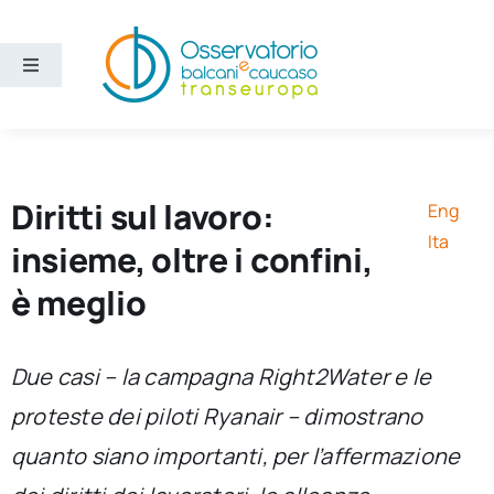
Salta
al
contenuto
Toggle
Navigation
Aree
Temi
Diritti sul lavoro:
Eng
Ita
insieme, oltre i confini,
Ricerca e divulgazione
è meglio
Sezioni
Due casi – la campagna Right2Water e le
proteste dei piloti Ryanair – dimostrano
Chi siamo
quanto siano importanti, per l’affermazione
Cerca