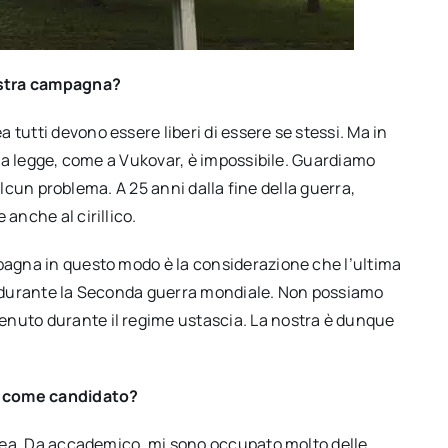
vostra campagna?
tutti devono essere liberi di essere se stessi. Ma in
alla legge, come a Vukovar, è impossibile. Guardiamo
a alcun problema. A 25 anni dalla fine della guerra,
anche al cirillico.
mpagna in questo modo è la considerazione che l’ultima
tato durante la Seconda guerra mondiale. Non possiamo
enuto durante il regime ustascia. La nostra è dunque
i come candidato?
ropea. Da accademico, mi sono occupato molto delle