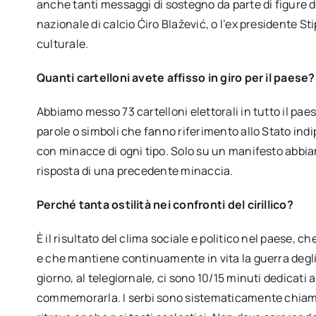
anche tanti messaggi di sostegno da parte di figure di
nazionale di calcio Ćiro Blažević, o l’ex presidente S
culturale.
Quanti cartelloni avete affisso in giro per il paese
Abbiamo messo 73 cartelloni elettorali in tutto il pae
parole o simboli che fanno riferimento allo Stato in
con minacce di ogni tipo. Solo su un manifesto abbia
risposta di una precedente minaccia.
Perché tanta ostilità nei confronti del cirillico?
È il risultato del clima sociale e politico nel paese, c
e che mantiene continuamente in vita la guerra degli
giorno, al telegiornale, ci sono 10/15 minuti dedicati 
commemorarla. I serbi sono sistematicamente chiamati