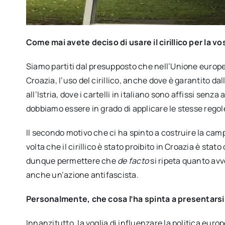
Come mai avete deciso di usare il cirillico per la 
Siamo partiti dal presupposto che nell’Unione europea 
Croazia, l’uso del cirillico, anche dove è garantito d
all’Istria, dove i cartelli in italiano sono affissi senz
dobbiamo essere in grado di applicare le stesse regole 
Il secondo motivo che ci ha spinto a costruire la ca
volta che il cirillico è stato proibito in Croazia è s
dunque permettere che
de facto
si ripeta quanto avv
anche un’azione antifascista.
Personalmente, che cosa l’ha spinta a presentars
Innanzitutto, la voglia di influenzare la politica eu