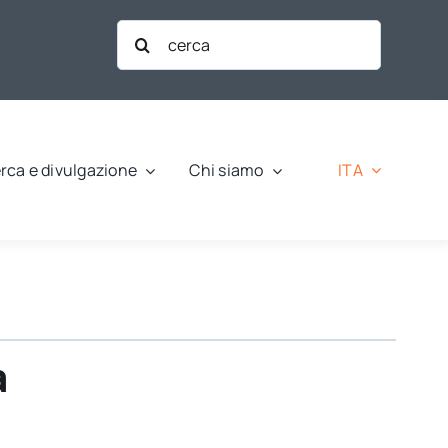
Cerca
per:
ITA
rca e divulgazione
Chi siamo
a