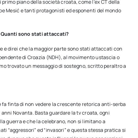
 primo piano della società croata, come l’ex CT della
tipe Mesić e tanti protagonisti ed esponenti del mondo
? Quanti sono stati attaccati?
se e direi che la maggior parte sono stati attaccati con
dipendente di Croazia (NDH), al movimento ustascia o
mo trovato un messaggio di sostegno, scritto peraltro a
he fa finta di non vedere la crescente retorica anti-serba
 anni Novanta. Basta guardare la tv croata, ogni
alla guerra e che la celebrano, non si limitano a
 “aggressori” ed “invasori” e questa stessa pratica si