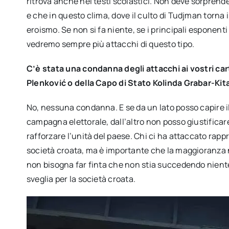
ritrova anche nei testi scolastici. Non deve sorpren
e che in questo clima, dove il culto di Tudjman torna 
eroismo. Se non si fa niente, se i principali espone
vedremo sempre più attacchi di questo tipo.
C’è stata una condanna degli attacchi ai vostri car
Plenković o della Capo di Stato Kolinda Grabar-Kit
No, nessuna condanna. E se da un lato posso capire il
campagna elettorale, dall’altro non posso giustificare 
rafforzare l’unità del paese. Chi ci ha attaccato ra
società croata, ma è importante che la maggioranza
non bisogna far finta che non stia succedendo nient
sveglia per la società croata.