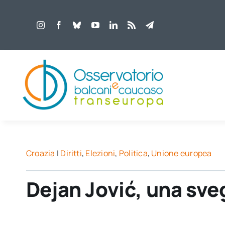
Salta
al
contenuto
Croazia
|
Diritti
,
Elezioni
,
Politica
,
Unione europea
Dejan Jović, una sveg