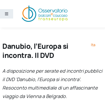
Salta
al
contenuto
Toggle
Navigation
Aree
Temi
Danubio, l’Europa si
Ita
incontra. Il DVD
Ricerca e divulgazione
A disposizione per serate ed incontri pubblici
Sezioni
il DVD ‘Danubio, l’Europa si incontra’.
Resoconto multimediale di un affascinante
Chi siamo
viaggio da Vienna a Belgrado.
Cerca