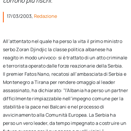
corrono più rischi.
per:
17/03/2003,
Redazione
Newsletter
Ita
All’attentato nel quale ha perso la vita il primo ministro
serbo Zoran Djindjic la classe politica albanese ha
reagito in modo univoco: si è trattato di un atto criminale
e terrorista operato dalle forze reazionarie della Serbia.
Il premier Fatos Nano, recatosi all’ambasciata di Serbia e
Montenegro a Tirana per rendere omaggio al leader
assassinato, ha dichiarato: "l’Albania ha perso un partner
difficilmente rimpiazzabile nell’impegno comune per la
stabilità e la pace nei Balcani e nel processo di
avvicinamento alla Comunità Europea. La Serbia ha
perso un vero leader, da tempo impegnato a costruire un