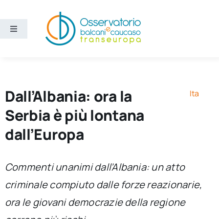
Salta
al
contenuto
Toggle
Navigation
Aree
Temi
Dall’Albania: ora la
Ita
Serbia è più lontana
Ricerca e divulgazione
dall’Europa
Sezioni
Commenti unanimi dall’Albania: un atto
criminale compiuto dalle forze reazionarie,
Chi siamo
ora le giovani democrazie della regione
Cerca