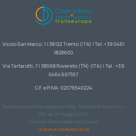
Vicolo San Marco, 1 | 38122 Trento (ITA) | Tel. +39 0461
1828600
Via Tartarotti, 7 | 38068 Rovereto (TN) (ITA) | Tel. +39
0464 667557
C.F. e P.IVA: 02076540224
Testata giornalistica registrata (Reg. Tribunale di Rovereto n.
256 del 26 maggio 2004)
Direttore responsabile Luca Zanoni
Licenza e condizioni d’uso