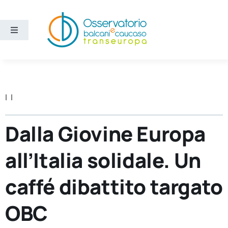
Salta
al
contenuto
Toggle
Navigation
Aree
Temi
| |
Ricerca e divulgazione
Dalla Giovine Europa
all’Italia solidale. Un
Sezioni
caffé dibattito targato
Chi siamo
OBC
Cerca