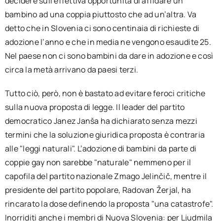
decidere sull’effettiva opportunità di affidare un
bambino ad una coppia piuttosto che ad un’altra. Va
detto che in Slovenia ci sono centinaia di richieste di
adozione l’anno e che in media ne vengono esaudite 25.
Nel paese non ci sono bambini da dare in adozione e così
circa la metà arrivano da paesi terzi.
Tutto ciò, però, non è bastato ad evitare feroci critiche
sulla nuova proposta di legge. Il leader del partito
democratico Janez Janša ha dichiarato senza mezzi
termini che la soluzione giuridica proposta è contraria
alle "leggi naturali". L’adozione di bambini da parte di
coppie gay non sarebbe "naturale" nemmeno per il
capofila del partito nazionale Zmago Jelinčič, mentre il
presidente del partito popolare, Radovan Žerjal, ha
rincarato la dose definendo la proposta "una catastrofe".
Inorriditi anche i membri di Nuova Slovenia: per Ljudmila