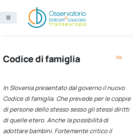
Salta
al
contenuto
Toggle
Navigation
Aree
Temi
Codice di famiglia
Ita
Ricerca e divulgazione
In Slovenia presentato dal governo il nuovo
Sezioni
Codice di famiglia. Che prevede per le coppie
di persone dello stesso sesso gli stessi diritti
Chi siamo
di quelle etero. Anche la possibilità di
Cerca
adottare bambini. Fortemente critico il