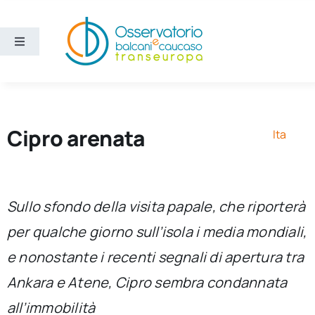
Salta
al
contenuto
Toggle
Navigation
Aree
Temi
Cipro arenata
Ita
Ricerca e divulgazione
Sullo sfondo della visita papale, che riporterà
Sezioni
per qualche giorno sull’isola i media mondiali,
e nonostante i recenti segnali di apertura tra
Chi siamo
Ankara e Atene, Cipro sembra condannata
Cerca
all’immobilità