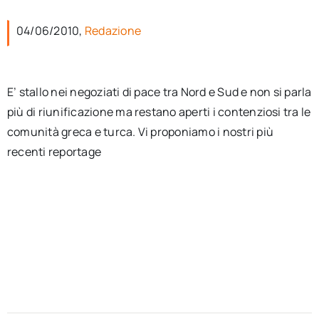
per:
04/06/2010,
Redazione
Newsletter
E’ stallo nei negoziati di pace tra Nord e Sud e non si parla
Ita
più di riunificazione ma restano aperti i contenziosi tra le
comunità greca e turca. Vi proponiamo i nostri più
recenti reportage