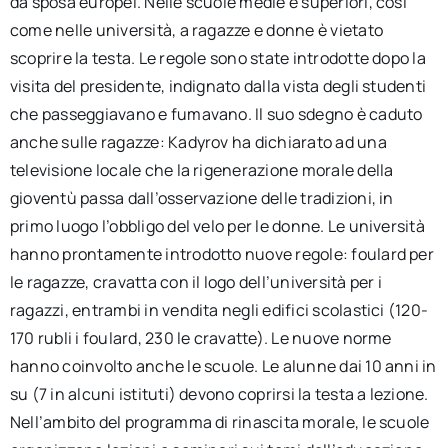
da sposa europei. Nelle scuole medie e superiori, così
come nelle università, a ragazze e donne è vietato
scoprire la testa. Le regole sono state introdotte dopo la
visita del presidente, indignato dalla vista degli studenti
che passeggiavano e fumavano. Il suo sdegno è caduto
anche sulle ragazze: Kadyrov ha dichiarato ad una
televisione locale che la rigenerazione morale della
gioventù passa dall’osservazione delle tradizioni, in
primo luogo l’obbligo del velo per le donne. Le università
hanno prontamente introdotto nuove regole: foulard per
le ragazze, cravatta con il logo dell’università per i
ragazzi, entrambi in vendita negli edifici scolastici (120-
170 rubli i foulard, 230 le cravatte). Le nuove norme
hanno coinvolto anche le scuole. Le alunne dai 10 anni in
su (7 in alcuni istituti) devono coprirsi la testa a lezione.
Nell’ambito del programma di rinascita morale, le scuole