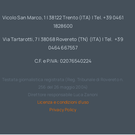
Vicolo San Marco, 1 | 38122 Trento (ITA) | Tel. +39 0461
1828600
Via Tartarotti, 7 | 38068 Rovereto (TN) (ITA) | Tel. +39
0464 667557
C.F. e P.IVA: 02076540224
Testata giornalistica registrata (Reg. Tribunale di Rovereto n.
256 del 26 maggio 2004)
Direttore responsabile Luca Zanoni
Licenza e condizioni d’uso
Privacy Policy