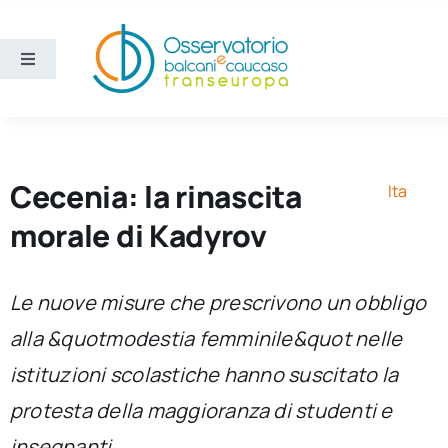
Salta
al
contenuto
Toggle
Navigation
Aree
Temi
Cecenia: la rinascita
Ita
morale di Kadyrov
Ricerca e divulgazione
Le nuove misure che prescrivono un obbligo
Sezioni
alla &quotmodestia femminile&quot nelle
istituzioni scolastiche hanno suscitato la
Chi siamo
protesta della maggioranza di studenti e
Cerca
insegnanti