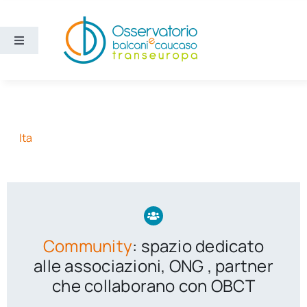
Salta
al
contenuto
Toggle
Navigation
Aree
Temi
Ita
Ricerca e divulgazione
Sezioni
Community
: spazio dedicato
Chi siamo
alle associazioni, ONG , partner
che collaborano con OBCT
Cerca