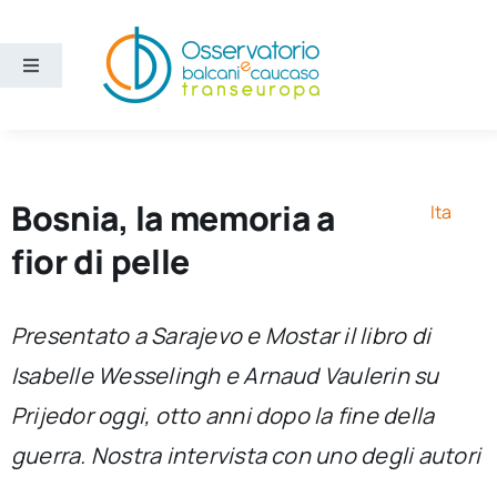
Salta
al
contenuto
Toggle
Navigation
Aree
Temi
Bosnia, la memoria a
Ita
fior di pelle
Ricerca e divulgazione
Presentato a Sarajevo e Mostar il libro di
Sezioni
Isabelle Wesselingh e Arnaud Vaulerin su
Prijedor oggi, otto anni dopo la fine della
Chi siamo
guerra. Nostra intervista con uno degli autori
Cerca