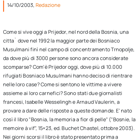
per:
14/10/2003,
Redazione
Newsletter
Come si vive oggi a Prijedor, nel nord della Bosnia, una
citta` dove nel 1992 la maggior parte dei Bosniaco
Ita
Musulmani finì nel campo di concentramento Trnopolje,
da dove più di 3000 persone sono ancora considerate
scomparse? Com’è Prijedor oggi, dove più di 10.000
rifugiati Bosniaco Musulmani hanno deciso di rientrare
nelle loro case? Come si sentono le vittime a vivere
assieme ai loro carnefici? Sono stati due giornalisti
francesi, Isabelle Wesselingh e Arnaud Vaulerin, a
provare a dare delle risposte a queste domande. E’ nato
così il libro "Bosnia, la memoria a fior di pelle" ("Bosnie, la
memoire à vif", 15×23, ed. Buchet Chastel, ottobre 2003).
Nei giorni scorsi il libro è stato presentato prima a