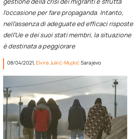
gestione della crisi dei migranti e sfrutta
per:
l’occasione per fare propaganda. Intanto,
Newsletter
nell’assenza di adeguate ed efficaci risposte
dell’Ue e dei suoi stati membri, la situazione
Ita
è destinata a peggiorare
08/04/2021,
Elvira Jukić-Mujkić
Sarajevo