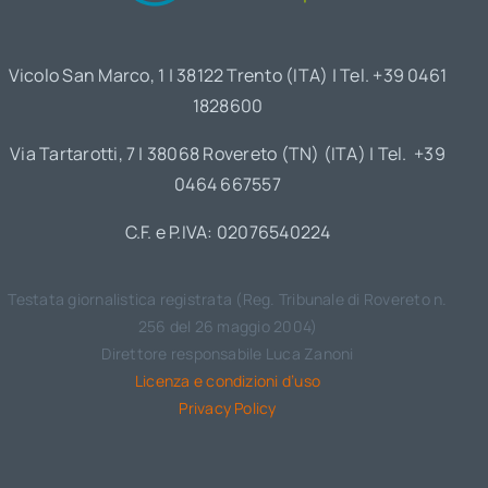
Vicolo San Marco, 1 | 38122 Trento (ITA) | Tel. +39 0461
1828600
Via Tartarotti, 7 | 38068 Rovereto (TN) (ITA) | Tel. +39
0464 667557
C.F. e P.IVA: 02076540224
Testata giornalistica registrata (Reg. Tribunale di Rovereto n.
256 del 26 maggio 2004)
Direttore responsabile Luca Zanoni
Licenza e condizioni d’uso
Privacy Policy