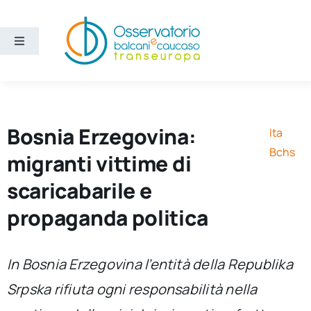
Salta
al
contenuto
Toggle
Navigation
Aree
Temi
Bosnia Erzegovina:
Ita
Bchs
migranti vittime di
Ricerca e divulgazione
scaricabarile e
propaganda politica
Sezioni
Chi siamo
In Bosnia Erzegovina l’entità della Republika
Srpska rifiuta ogni responsabilità nella
Cerca