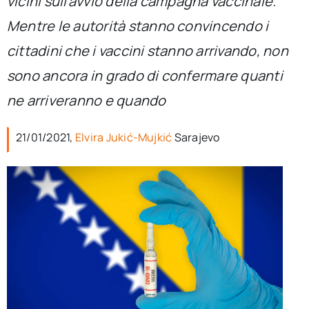
vicini sull’avvio della campagna vaccinale.
per:
Mentre le autorità stanno convincendo i
Newsletter
cittadini che i vaccini stanno arrivando, non
sono ancora in grado di confermare quanti
Ita
ne arriveranno e quando
21/01/2021,
Elvira Jukić-Mujkić
Sarajevo