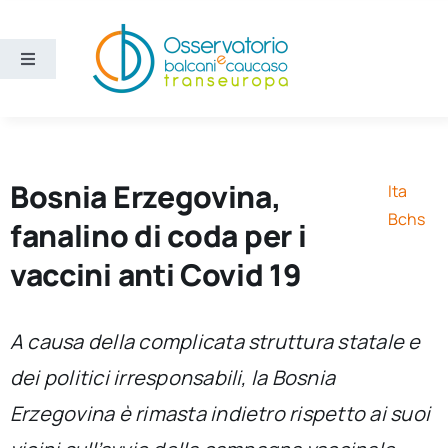
Salta
al
contenuto
Toggle
Navigation
Aree
Temi
Bosnia Erzegovina,
Ita
Bchs
fanalino di coda per i
Ricerca e divulgazione
vaccini anti Covid 19
Sezioni
A causa della complicata struttura statale e
dei politici irresponsabili, la Bosnia
Chi siamo
Erzegovina è rimasta indietro rispetto ai suoi
Cerca