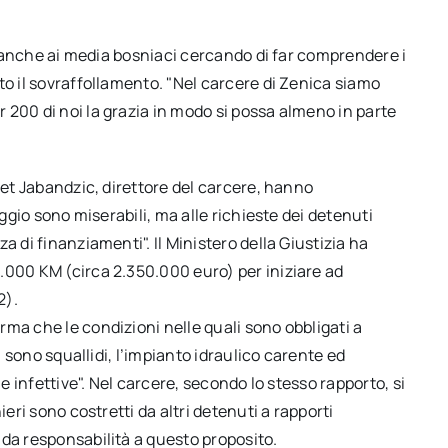
io anche ai media bosniaci cercando di far comprendere i
to il sovraffollamento. "Nel carcere di Zenica siamo
 200 di noi la grazia in modo si possa almeno in parte
jet Jabandzic, direttore del carcere, hanno
oggio sono miserabili, ma alle richieste dei detenuti
a di finanziamenti". Il Ministero della Giustizia ha
.000 KM (circa 2.350.000 euro) per iniziare ad
2).
ma che le condizioni nelle quali sono obbligati a
i sono squallidi, l’impianto idraulico carente ed
ie infettive". Nel carcere, secondo lo stesso rapporto, si
ieri sono costretti da altri detenuti a rapporti
 da responsabilità a questo proposito.