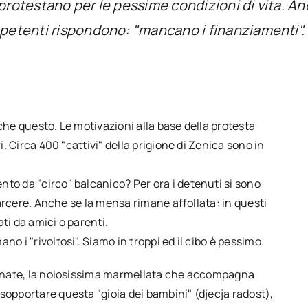
 protestano per le pessime condizioni di vita. An
mpetenti rispondono: "mancano i finanziamenti".
che questo. Le motivazioni alla base della protesta
i. Circa 400 "cattivi" della prigione di Zenica sono in
to da "circo" balcanico? Per ora i detenuti si sono
 carcere. Anche se la mensa rimane affollata: in questi
ti da amici o parenti.
o i "rivoltosi". Siamo in troppi ed il cibo è pessimo.
pinate, la noiosissima marmellata che accompagna
sopportare questa "gioia dei bambini" (djecja radost),