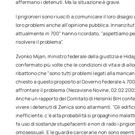
affermano i detenuti. Ma la situazione è grave.
I prigionieri sono riusciti a comunicare il loro disag
loro problemi anche all’opinione pubblica. Innanzitut
attualmente in 700" hanno ricordato, "aspettiamo per
risolvere il problema".
Zvonko Mijan, ministro federale della giustizia e Hida
confermato più volte che le condizioni di vita e di all
ribattono che "sono tutti problemi legati alla mancanz
chiesto a questo proposito al Governo Federale 4.700
affrontare il problema (Nezavisne Novine, 02.02.200
Anche un rapporto del Comitato di Helsinki BiH confer
vivere i detenuti di Zenica sono allarmanti. "Gli edific
inefficiente, c’è alta probabilità si propaghino malatt
fa uso di sostanze stupefacenti e non di rado i prigion
omosessuali. E le guardie carcerarie non sono esenti