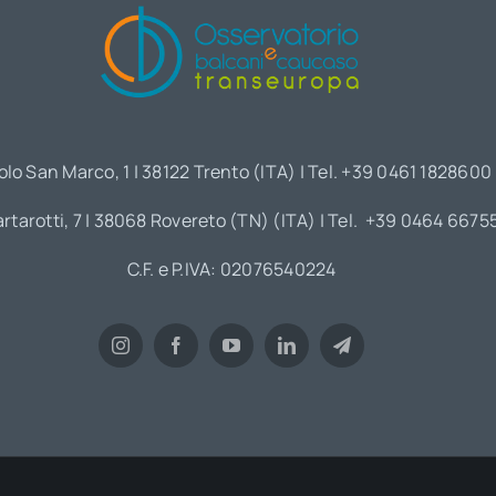
olo San Marco, 1 | 38122 Trento (ITA) | Tel. +39 0461 1828600
artarotti, 7 | 38068 Rovereto (TN) (ITA) | Tel. +39 0464 6675
C.F. e P.IVA: 02076540224