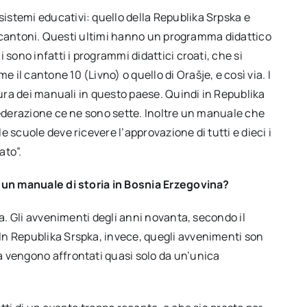
stemi educativi: quello della Republika Srpska e
ci cantoni. Questi ultimi hanno un programma didattico
 sono infatti i programmi didattici croati, che si
l cantone 10 (Livno) o quello di Orašje, e così via. I
tura dei manuali in questo paese. Quindi in Republika
Federazione ce ne sono sette. Inoltre un manuale che
 scuole deve ricevere l’approvazione di tutti e dieci i
ato”.
e un manuale di storia in Bosnia Erzegovina?
ra. Gli avvenimenti degli anni novanta, secondo il
In Republika Srspka, invece, quegli avvenimenti son
a vengono affrontati quasi solo da un’unica