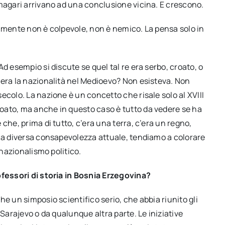
 magari arrivano ad una conclusione vicina. E crescono.
samente non è colpevole, non è nemico. La pensa solo in
d esempio si discute se quel tal re era serbo, croato, o
’era la nazionalità nel Medioevo? Non esisteva. Non
ecolo. La nazione è un concetto che risale solo al XVIII
oato, ma anche in questo caso è tutto da vedere se ha
che, prima di tutto, c’era una terra, c’era un regno,
una diversa consapevolezza attuale, tendiamo a colorare
 nazionalismo politico.
ofessori di storia in Bosnia Erzegovina?
e un simposio scientifico serio, che abbia riunito gli
 Sarajevo o da qualunque altra parte. Le iniziative