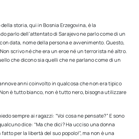
o della storia, qui in Bosnia Erzegovina, è la
do parlo dell’attentato di Sarajevo ne parlo come di un
 con data, nome della persona e avvenimento. Questo,
Non scrivo né che era un eroe né un terrorista né altro.
quello che dicono sia quelli che ne parlano come di un
ciannove anni coinvolto in qualcosa che non era tipico
 Non è tutto bianco, non è tutto nero, bisogna utilizzare
hiedo sempre ai ragazzi: “Voi cosa ne pensate?” E sono
qualcuno dice: “Ma che dici? Ha ucciso una donna
a fatto per la libertà del suo popolo!”, ma non è una