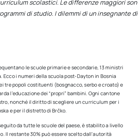
curriculum scolastici. Le differenze maggiori son
grammi di studio. I dilemmi di un insegnante di s
requentano le scuole primarie e secondarie, 13 ministri
la. Ecco i numeri della scuola post-Dayton in Bosnia
dei tre popoli costituenti (bosgnacco, serbo e croato) e
arda l’educazione dei “propri” bambini. Ogni cantone
ro, nonché il diritto di scegliere un curriculum per i
ka e per il distretto di Brčko.
uito da tutte le scuole del paese, è stabilito a livello
. Il restante 30% può essere scelto dall’autorità