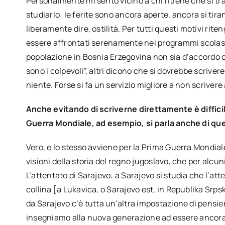
Personalmente mi sento vicino a chi ritiene che si tra
studiarlo: le ferite sono ancora aperte, ancora si tiran
liberamente dire, ostilità. Per tutti questi motivi ri
essere affrontati serenamente nei programmi scolast
popolazione in Bosnia Erzegovina non sia d’accordo c
sono i colpevoli”, altri dicono che si dovrebbe scrivere 
niente. Forse si fa un servizio migliore a non scrivere
Anche evitando di scriverne direttamente è difficil
Guerra Mondiale, ad esempio, si parla anche di qu
Vero, e lo stesso avviene per la Prima Guerra Mondiale
visioni della storia del regno jugoslavo, che per alcuni
L’attentato di Sarajevo: a Sarajevo si studia che l’atte
collina [a Lukavica, o Sarajevo est, in Republika Srps
da Sarajevo c’è tutta un’altra impostazione di pensier
insegniamo alla nuova generazione ad essere ancora 