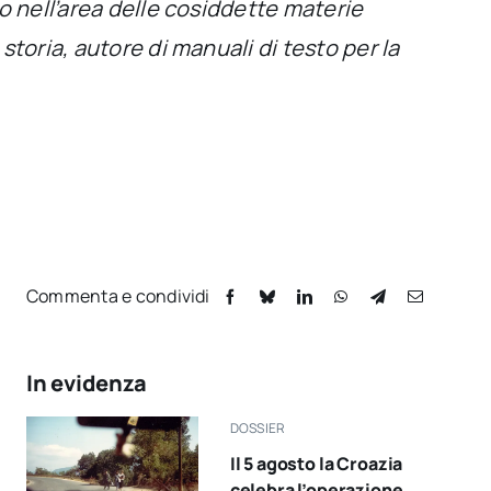
o nell’area delle cosiddette materie
toria, autore di manuali di testo per la
Commenta e condividi
In evidenza
DOSSIER
Il 5 agosto la Croazia
celebra l’operazione