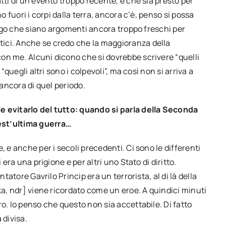
tti di un evento troppo recente, e che sia presto per
o fuori i corpi dalla terra, ancora c’è, penso si possa
tengo che siano argomenti ancora troppo freschi per
ici. Anche se credo che la maggioranza della
on me. Alcuni dicono che si dovrebbe scrivere “quelli
“quegli altri sono i colpevoli”, ma così non si arriva a
 ancora di quel periodo.
e evitarlo del tutto: quando si parla della Seconda
est’ultima guerra…
, e anche per i secoli precedenti. Ci sono le differenti
 era una prigione e per altri uno Stato di diritto.
ntatore Gavrilo Princip era un terrorista, al di là della
ka, ndr] viene ricordato come un eroe. A quindici minuti
o. Io penso che questo non sia accettabile. Di fatto
divisa.