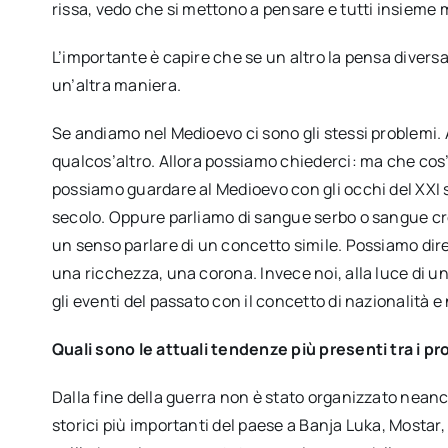
rissa, vedo che si mettono a pensare e tutti insieme
L’importante è capire che se un altro la pensa diver
un’altra maniera.
Se andiamo nel Medioevo ci sono gli stessi problemi. A
qualcos’altro. Allora possiamo chiederci: ma che cos
possiamo guardare al Medioevo con gli occhi del XXI s
secolo. Oppure parliamo di sangue serbo o sangue cr
un senso parlare di un concetto simile. Possiamo dire 
una ricchezza, una corona. Invece noi, alla luce di 
gli eventi del passato con il concetto di nazionalità e
Quali sono le attuali tendenze più presenti tra i pr
Dalla fine della guerra non è stato organizzato neanch
storici più importanti del paese a Banja Luka, Mostar,