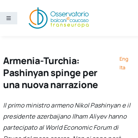
Salta
al
contenuto
Toggle
Navigation
Aree
Temi
Armenia-Turchia:
Eng
Ita
Pashinyan spinge per
Ricerca e divulgazione
una nuova narrazione
Sezioni
Il primo ministro armeno Nikol Pashinyan e il
presidente azerbaijano Ilham Aliyev hanno
Chi siamo
partecipato al World Economic Forum di
Cerca