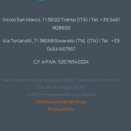
Vicolo San Marco, 1 | 38122 Trento (ITA) | Tel. +39 0461
1828600
Via Tartarotti, 7 | 38068 Rovereto (TN) (ITA) | Tel. +39
0464 667557
C.F. e P.IVA: 02076540224
Testata giornalistica registrata (Reg. Tribunale di Rovereto n.
256 del 26 maggio 2004)
Direttore responsabile Luca Zanoni
Licenza e condizioni d’uso
Privacy Policy