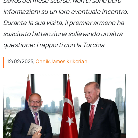
Davos del mese scorso. Non ci sono però
per:
informazioni su un loro eventuale incontro.
Newsletter
Durante la sua visita, il premier armeno ha
suscitato l’attenzione sollevando un’altra
Ita
questione: i rapporti con la Turchia
12/02/2025,
Onnik James Krikorian