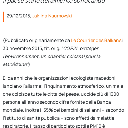
il paese sta letteralmente soffocando
per:
29/12/2015,
Jaklina Naumovski
Newsletter
Ita
(Pubblicato originariamente da
Le Courrier des Balkans
il
30 novembre 2015, tit. orig. "
COP21: protéger
l’environnement, un chantier colossal pour la
Macédoine"
)
E’ da anni che le organizzazioni ecologiste macedoni
lanciano l’allarme: l’inquinamento atmosferico, un male
che colpisce tutte le città del paese, uccide più di 1300
persone all’anno secondo cifre fornite dalla Banca
mondiale. Inoltre il 55% dei bambini di sei anni – secondo
l’Istituto di sanità pubblica – sono affetti da malattie
respiratorie. Il tasso di particolato sottile PM10 è