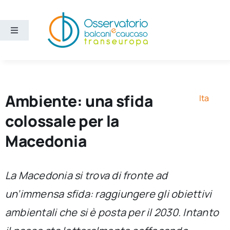
Salta
al
contenuto
Toggle
Navigation
Aree
Temi
Ambiente: una sfida
Ita
colossale per la
Ricerca e divulgazione
Macedonia
Sezioni
La Macedonia si trova di fronte ad
un’immensa sfida: raggiungere gli obiettivi
Chi siamo
ambientali che si è posta per il 2030. Intanto
Cerca