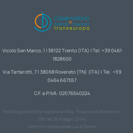
Vicolo San Marco, 1 | 38122 Trento (ITA) | Tel. +39 0461
1828600
Via Tartarotti, 7 | 38068 Rovereto (TN) (ITA) | Tel. +39
0464 667557
C.F. e P.IVA: 02076540224
Testata giornalistica registrata (Reg. Tribunale di Rovereto n.
256 del 26 maggio 2004)
Direttore responsabile Luca Zanoni