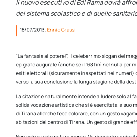
Il nuovo esecutivo di Edi Rama dovrà affron
del sistema scolastico e di quello sanitar
18/07/2013,
Ennio Grassi
“La fantasia al potere!”, il celeberrimo slogan del m
epigrafe augurale (anche se il ’68 finì nel nulla per mi
esiti elettorali (sicuramente inaspettati nei numeri)
verso la sua conclusione la lunga stagione della dest
La citazione naturalmente intende alludere solo al fa
solida vocazione artistica che si è esercitata, a suo 
di Tirana allorché fece colorare, con un gesto vagame
abitazioni del centro di Tirana. Un gesto di grande ef
Non solo questo naturalmente. Va ricordato anche il c