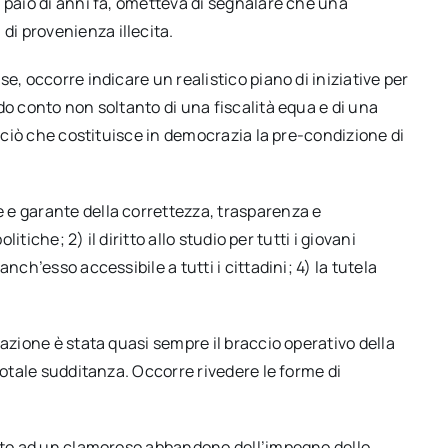
 paio di anni fa, ometteva di segnalare che una
i provenienza illecita.
e, occorre indicare un realistico piano di iniziative per
do conto non soltanto di una fiscalità equa e di una
i ciò che costituisce in democrazia la pre-condizione di
 e garante della correttezza, trasparenza e
litiche; 2) il diritto allo studio per tutti i giovani
nch’esso accessibile a tutti i cittadini; 4) la tutela
azione è stata quasi sempre il braccio operativo della
totale sudditanza. Occorre rivedere le forme di
isto ad un clamoroso abbandono dell’impegno dello