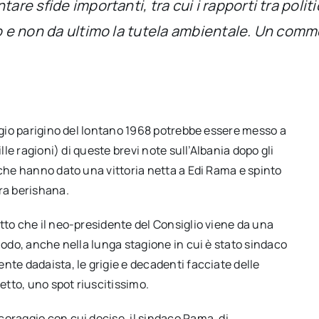
tare sfide importanti, tra cui i rapporti tra poli
io e non da ultimo la tutela ambientale. Un com
aggio parigino del lontano 1968 potrebbe essere messo a
lle ragioni) di queste brevi note sull’Albania dopo gli
 che hanno dato una vittoria netta a Edi Rama e spinto
ra berishana.
tto che il neo-presidente del Consiglio viene da una
modo, anche nella lunga stagione in cui è stato sindaco
nte dadaista, le grigie e decadenti facciate delle
fetto, uno spot riuscitissimo.
oraggio con cui decise, il sindaco Rama, di