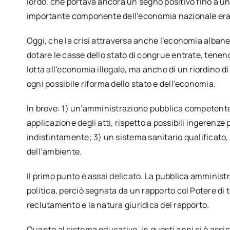
lordo, che portava ancora un segno positivo fino a un
importante componente dell’economia nazionale era d
Oggi, che la crisi attraversa anche l’economia albanes
dotare le casse dello stato di congrue entrate, tenen
lotta all’economia illegale, ma anche di un riordino d
ogni possibile riforma dello stato e dell’economia.
In breve: 1) un’amministrazione pubblica competente
applicazione degli atti, rispetto a possibili ingerenze po
indistintamente; 3) un sistema sanitario qualificato, a
dell’ambiente.
Il primo punto è assai delicato. La pubblica amministr
politica, perciò segnata da un rapporto col Potere di 
reclutamento e la natura giuridica del rapporto.
Quanto al sistema educativo, in questi anni si è ass