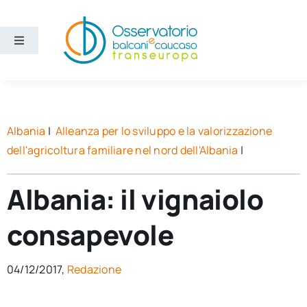
Salta
al
contenuto
Toggle
Navigation
Aree
Temi
Albania
|
Alleanza per lo sviluppo e la valorizzazione
dell'agricoltura familiare nel nord dell'Albania
|
Ricerca e divulgazione
Albania: il vignaiolo
Sezioni
consapevole
Chi siamo
04/12/2017,
Redazione
Cerca