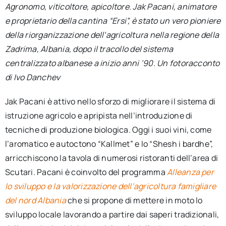
Agronomo, viticoltore, apicoltore. Jak Pacani, animatore
per:
e proprietario della cantina “Ersi”, è stato un vero pioniere
Newsletter
della riorganizzazione dell’agricoltura nella regione della
Zadrima, Albania, dopo il tracollo del sistema
centralizzato albanese a inizio anni ’90. Un fotoracconto
Ita
di Ivo Danchev
Jak Pacani è attivo nello sforzo di migliorare il sistema di
istruzione agricolo e apripista nell’introduzione di
tecniche di produzione biologica. Oggi i suoi vini, come
l’aromatico e autoctono “Kallmet” e lo “Shesh i bardhe”,
arricchiscono la tavola di numerosi ristoranti dell’area di
Scutari. Pacani è coinvolto del programma
Alleanza per
lo sviluppo e la valorizzazione dell’agricoltura famigliare
del nord Albania
che si propone di mettere in moto lo
sviluppo locale lavorando a partire dai saperi tradizionali,