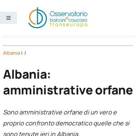
Salta
al
contenuto
Toggle
Navigation
Aree
Albania
| |
Temi
Albania:
Ricerca e divulgazione
amministrative orfane
Sezioni
Sono amministrative orfane di un vero e
Chi siamo
proprio confronto democratico quelle che si
Cerca
sono tenute ieri in Albania.