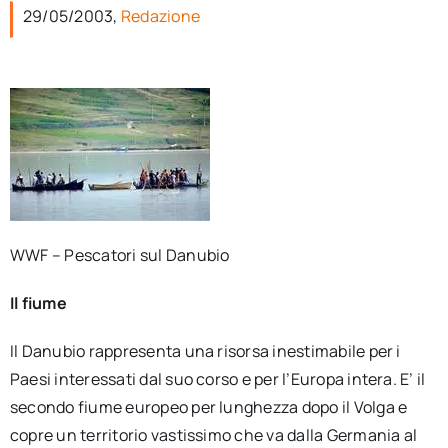
per:
29/05/2003,
Redazione
Newsletter
Ita
WWF – Pescatori sul Danubio
Il fiume
Il Danubio rappresenta una risorsa inestimabile per i
Paesi interessati dal suo corso e per l’Europa intera. E’ il
secondo fiume europeo per lunghezza dopo il Volga e
copre un territorio vastissimo che va dalla Germania al