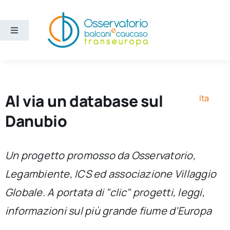
Salta
al
contenuto
Toggle
Navigation
Aree
Temi
Al via un database sul
Ita
Danubio
Ricerca e divulgazione
Un progetto promosso da Osservatorio,
Sezioni
Legambiente, ICS ed associazione Villaggio
Globale. A portata di "clic" progetti, leggi,
Chi siamo
informazioni sul più grande fiume d’Europa
Cerca