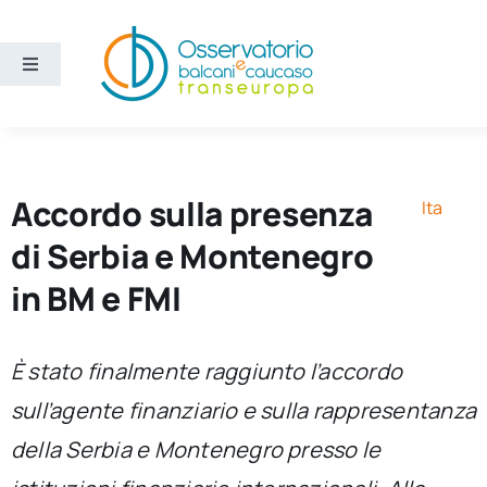
Salta
al
contenuto
Toggle
Navigation
Aree
Temi
Accordo sulla presenza
Ita
di Serbia e Montenegro
Ricerca e divulgazione
in BM e FMI
Sezioni
È stato finalmente raggiunto l’accordo
sull’agente finanziario e sulla rappresentanza
Chi siamo
della Serbia e Montenegro presso le
Cerca