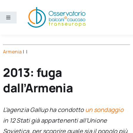
Salta
al
contenuto
Toggle
Navigation
Aree
Armenia
| |
Temi
2013: fuga
Ricerca e divulgazione
dall’Armenia
Sezioni
L’agenzia Gallup ha condotto
un sondaggio
Chi siamo
in 12 Stati già appartenenti all’Unione
Cerca
Sovietica, per scoprire quale sia il popolo più