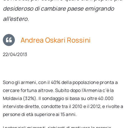
per:
desideroso di cambiare paese emigrando
all’estero.
Newsletter
Ita
Andrea Oskari Rossini
22/04/2013
Sono gli armeni, con il 40% della popolazione pronta a
cercare fortuna altrove. Subito dopo l’Armenia c’è la
Moldavia (32%). Il sondaggio si basa su oltre 40.000
interviste dirette, condotte tra il 2010 e il 2012, e rivolte a
persone di età superiore ai 15 anni.