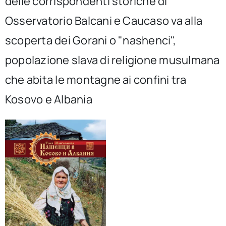
delle corrispondenti storiche di
per:
Osservatorio Balcani e Caucaso va alla
Newsletter
scoperta dei Gorani o "nashenci",
popolazione slava di religione musulmana
Ita
che abita le montagne ai confini tra
Kosovo e Albania