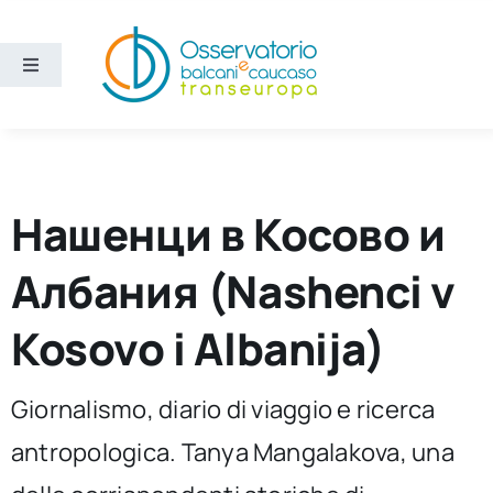
Salta
al
contenuto
Toggle
Navigation
Aree
Temi
Нашенци в Косово и
Ricerca e divulgazione
Албания (Nashenci v
Kosovo i Albanija)
Sezioni
Giornalismo, diario di viaggio e ricerca
Chi siamo
antropologica. Tanya Mangalakova, una
Cerca