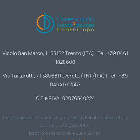
Vicolo San Marco, 1 | 38122 Trento (ITA) | Tel. +39 0461
1828600
Via Tartarotti, 7 | 38068 Rovereto (TN) (ITA) | Tel. +39
0464 667557
C.F. e P.IVA: 02076540224
Testata giornalistica registrata (Reg. Tribunale di Rovereto n.
256 del 26 maggio 2004)
Direttore responsabile Luca Zanoni