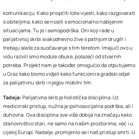
komunikaciju. Kako priopćiti loše vijesti, kako razgovarati
s obiteljima, kako se nositi s emocionalno nabijenim
situacijama. Tu je i samopodrška. Oni koji rade u
palijativnoj skrbi svakodnevno žive s patnjom drugih i
trebaju alate za suočavanje s tim teretom. Imajući ovo u
vidu razvili smo module obuke, polazeći od stvarnih
potreba. Projekt nam je također omogućio da otputujemo
u Graz kako bismo vidjeli kako funkcionira gradski odjel
za palijativnu skrb i njegov mobilni tim.
Tadeja:
Palijativna skrb je holistička disciplina. Uz
medicinski pristup, nužna je psihosocijalna podrška, ali i
duhovna. Ova disciplina sve više dobija na značaju kako
stanovništvo stari, ne samo na našim prostorima, već i u
cijeloj Europi. Nadalje, promijenio se i naš pristup smrti. U