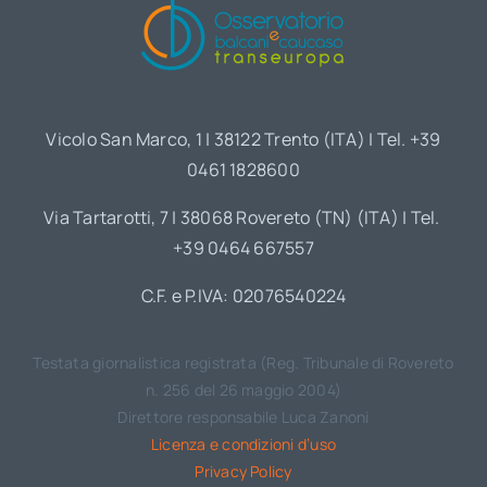
Vicolo San Marco, 1 | 38122 Trento (ITA) | Tel. +39
0461 1828600
Via Tartarotti, 7 | 38068 Rovereto (TN) (ITA) | Tel.
+39 0464 667557
C.F. e P.IVA: 02076540224
Testata giornalistica registrata (Reg. Tribunale di Rovereto
n. 256 del 26 maggio 2004)
Direttore responsabile Luca Zanoni
Licenza e condizioni d’uso
Privacy Policy