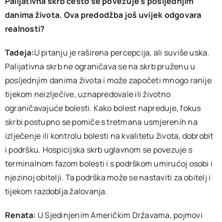
Palijativna skrb često se povezuje s posljednjim
danima života. Ova predodžba još uvijek odgovara
realnosti?
Tadeja:
U pitanju je raširena percepcija, ali suviše uska.
Palijativna skrb ne ograničava se na skrb pruženu u
posljednjim danima života i može započeti mnogo ranije
tijekom neizlječive, uznapredovale ili životno
ograničavajuće bolesti. Kako bolest napreduje, fokus
skrbi postupno se pomiče s tretmana usmjerenih na
izlječenje ili kontrolu bolesti na kvalitetu života, dobrobit
i podršku. Hospicijska skrb uglavnom se povezuje s
terminalnom fazom bolesti i s podrškom umirućoj osobi i
njezinoj obitelji. Ta podrška može se nastaviti za obitelj i
tijekom razdoblja žalovanja.
Renata:
U Sjedinjenim Američkim Državama, pojmovi