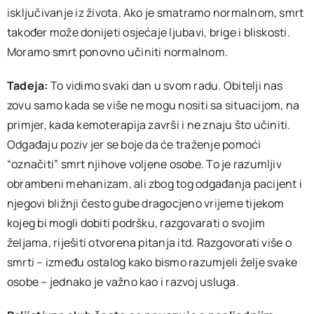
isključivanje iz života. Ako je smatramo normalnom, smrt
također može donijeti osjećaje ljubavi, brige i bliskosti.
Moramo smrt ponovno učiniti normalnom.
Tadeja:
To vidimo svaki dan u svom radu. Obitelji nas
zovu samo kada se više ne mogu nositi sa situacijom, na
primjer, kada kemoterapija završi i ne znaju što učiniti.
Odgađaju poziv jer se boje da će traženje pomoći
“označiti” smrt njihove voljene osobe. To je razumljiv
obrambeni mehanizam, ali zbog tog odgađanja pacijent i
njegovi bližnji često gube dragocjeno vrijeme tijekom
kojeg bi mogli dobiti podršku, razgovarati o svojim
željama, riješiti otvorena pitanja itd. Razgovorati više o
smrti – između ostalog kako bismo razumjeli želje svake
osobe – jednako je važno kao i razvoj usluga.