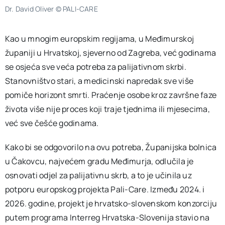
Dr. David Oliver © PALI-CARE
Kao u mnogim europskim regijama, u Međimurskoj
županiji u Hrvatskoj, sjeverno od Zagreba, već godinama
se osjeća sve veća potreba za palijativnom skrbi.
Stanovništvo stari, a medicinski napredak sve više
pomiče horizont smrti. Praćenje osobe kroz završne faze
života više nije proces koji traje tjednima ili mjesecima,
već sve češće godinama.
Kako bi se odgovorilo na ovu potreba, Županijska bolnica
u Čakovcu, najvećem gradu Međimurja, odlučila je
osnovati odjel za palijativnu skrb, a to je učinila uz
potporu europskog projekta Pali-Care. Između 2024. i
2026. godine, projekt je hrvatsko-slovenskom konzorciju
putem programa Interreg Hrvatska-Slovenija stavio na