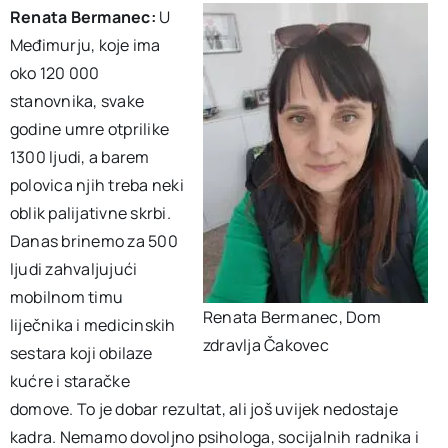
Renata Bermanec:
U
Međimurju, koje ima
oko 120 000
stanovnika, svake
godine umre otprilike
1300 ljudi, a barem
polovica njih treba neki
oblik palijativne skrbi.
Danas brinemo za 500
ljudi zahvaljujući
mobilnom timu
Renata Bermanec, Dom
liječnika i medicinskih
zdravlja Čakovec
sestara koji obilaze
kućre i staračke
domove. To je dobar rezultat, ali još uvijek nedostaje
kadra. Nemamo dovoljno psihologa, socijalnih radnika i