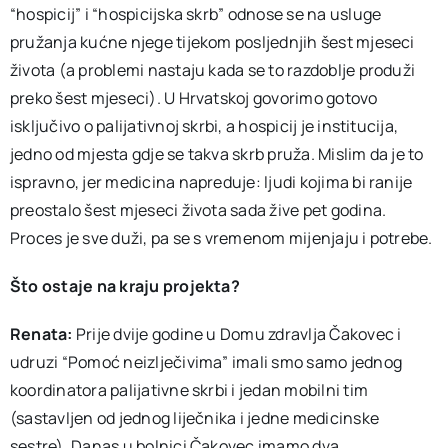
“hospicij” i “hospicijska skrb” odnose se na usluge
pružanja kućne njege tijekom posljednjih šest mjeseci
života (a problemi nastaju kada se to razdoblje produži
preko šest mjeseci). U Hrvatskoj govorimo gotovo
isključivo o palijativnoj skrbi, a hospicij je institucija,
jedno od mjesta gdje se takva skrb pruža. Mislim da je to
ispravno, jer medicina napreduje: ljudi kojima bi ranije
preostalo šest mjeseci života sada žive pet godina.
Proces je sve duži, pa se s vremenom mijenjaju i potrebe.
Što ostaje na kraju projekta?
Renata:
Prije dvije godine u Domu zdravlja Čakovec i
udruzi “Pomoć neizlječivima” imali smo samo jednog
koordinatora palijativne skrbi i jedan mobilni tim
(sastavljen od jednog liječnika i jedne medicinske
sestre). Danas u bolnici Čakovec imamo dva