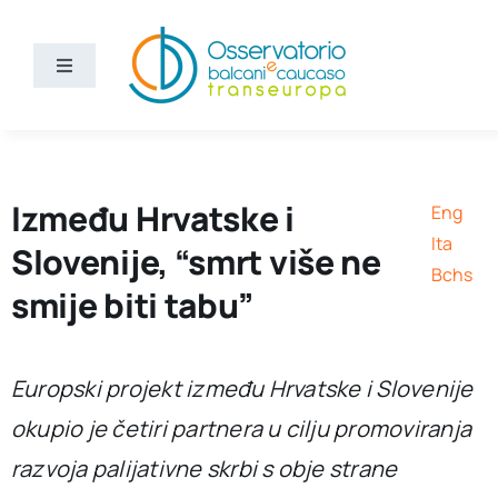
Skip
to
content
Toggle
Navigation
Vijesti
Ko smo mi
Između Hrvatske i
Eng
Ita
Slovenije, “smrt više ne
Bchs
Bchs
smije biti tabu”
Europski projekt između Hrvatske i Slovenije
okupio je četiri partnera u cilju promoviranja
razvoja palijativne skrbi s obje strane