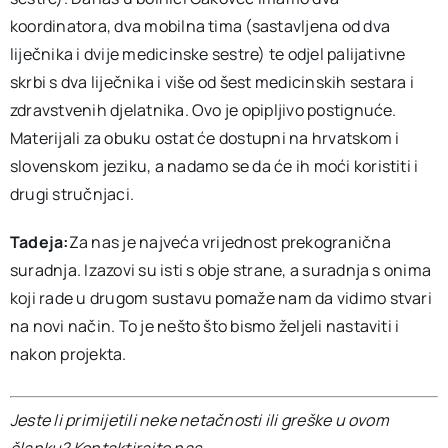
koordinatora, dva mobilna tima (sastavljena od dva
liječnika i dvije medicinske sestre) te odjel palijativne
skrbi s dva liječnika i više od šest medicinskih sestara i
zdravstvenih djelatnika. Ovo je opipljivo postignuće.
Materijali za obuku ostat će dostupni na hrvatskom i
slovenskom jeziku, a nadamo se da će ih moći koristiti i
drugi stručnjaci.
Tadeja:
Za nas je najveća vrijednost prekogranična
suradnja. Izazovi su isti s obje strane, a suradnja s onima
koji rade u drugom sustavu pomaže nam da vidimo stvari
na novi način. To je nešto što bismo željeli nastaviti i
nakon projekta.
Jeste li primijetili neke netačnosti ili greške u ovom