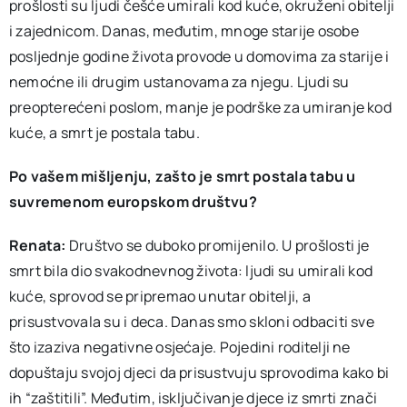
prošlosti su ljudi češće umirali kod kuće, okruženi obitelji
i zajednicom. Danas, međutim, mnoge starije osobe
posljednje godine života provode u domovima za starije i
nemoćne ili drugim ustanovama za njegu. Ljudi su
preopterećeni poslom, manje je podrške za umiranje kod
kuće, a smrt je postala tabu.
Po vašem mišljenju, zašto je smrt postala tabu u
suvremenom europskom društvu?
Renata:
Društvo se duboko promijenilo. U prošlosti je
smrt bila dio svakodnevnog života: ljudi su umirali kod
kuće, sprovod se pripremao unutar obitelji, a
prisustvovala su i deca. Danas smo skloni odbaciti sve
što izaziva negativne osjećaje. Pojedini roditelji ne
dopuštaju svojoj djeci da prisustvuju sprovodima kako bi
ih “zaštitili”. Međutim, isključivanje djece iz smrti znači