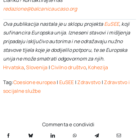
članku? Kontaktirajte nas
redazione@balcanicaucaso.org
Ova publikacija nastala je u sklopu projekta
EuSEE
, koji
sufinancira Europska unija. Izneseni stavovi i mišljenja
pripadaju isključivo autorima i ne odražavaju nužno
stavove tijela koje je dodijelilo potporu, te se Europska
unija ne može smatrati odgovornom za njih.
Hrvatska
,
Slovenija
|
Civilno društvo
,
Kohezija
Tag:
Coesione europea
|
EuSEE
|
Zdravstvo
|
Zdravstvo i
socijalne službe
Commenta e condividi