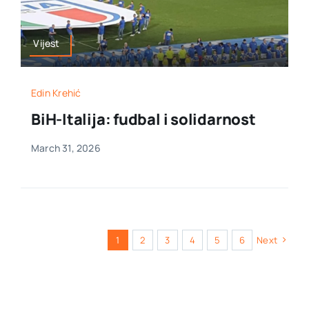
Vijest
Edin Krehić
BiH-Italija: fudbal i solidarnost
March 31, 2026
1
2
3
4
5
6
Next