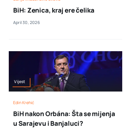
BiH: Zenica, kraj ere čelika
April 30, 2026
Vijest
Edin Krehić
BiH nakon Orbána: Šta se mijenja
u Sarajevu i Banjaluci?