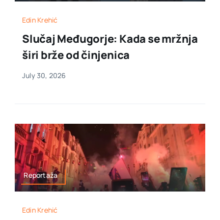
Edin Krehić
Slučaj Međugorje: Kada se mržnja
širi brže od činjenica
July 30, 2026
Reportaža
Edin Krehić