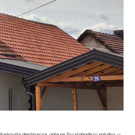
jkovita destinacija, gdje se živi slobodno i solidno, u