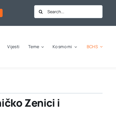
Search
for:
BCHS
Vijesti
Teme
Ko smo mi
ičko Zenici i