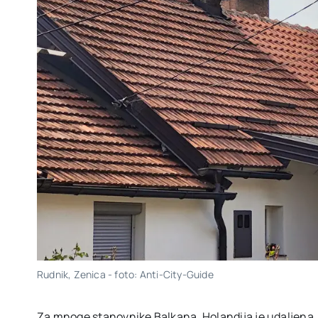
Rudnik, Zenica - foto: Anti-City-Guide
Za mnoge stanovnike Balkana, Holandija je udaljena, ba