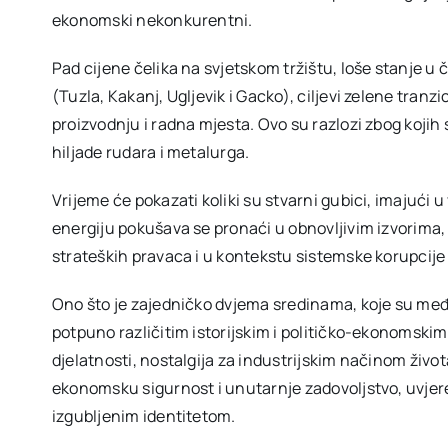
ekonomski nekonkurentni.
Pad cijene čelika na svjetskom tržištu, loše stanje 
(Tuzla, Kakanj, Ugljevik i Gacko), ciljevi zelene tran
proizvodnju i radna mjesta. Ovo su razlozi zbog kojih 
hiljade rudara i metalurga.
Vrijeme će pokazati koliki su stvarni gubici, imajući 
energiju pokušava se pronaći u obnovljivim izvorima, 
strateških pravaca i u kontekstu sistemske korupcije 
Ono što je zajedničko dvjema sredinama, koje su međ
potpuno različitim istorijskim i političko-ekonomsk
djelatnosti, nostalgija za industrijskim načinom život
ekonomsku sigurnost i unutarnje zadovoljstvo, uvjeren
izgubljenim identitetom.