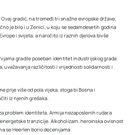
. Ovaj gradić, na tromeđi tri snažne evropske države,
ično je bilo i u Zenici, u koju se sedamdesetih godina
Evrope i svijeta, a naročito iz raznih djelova bivše
enijama gradile poseban identitet industrijskog grada.
 uvažavanja različitosti i vrijednosti solidarnosti i
 prije više od pola vijeka, stoga bi Bosna i
čiti iz njenih grešaka.
za problem identiteta. Armija nezaposlenih rudara
energetske tranzicije. Alkoholizam, heroinska ovisnost
jima se Heerlen borio decenijama.