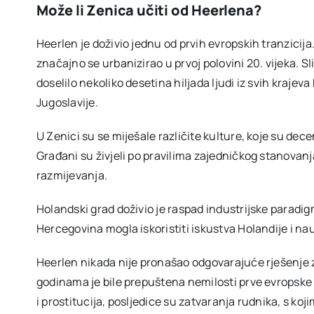
Može li Zenica učiti od Heerlena?
Heerlen je doživio jednu od prvih evropskih tranzicija
značajno se urbanizirao u prvoj polovini 20. vijeka. Sl
doselilo nekoliko desetina hiljada ljudi iz svih krajeva 
Jugoslavije.
U Zenici su se miješale različite kulture, koje su dec
Građani su živjeli po pravilima zajedničkog stanovanja,
razmijevanja.
Holandski grad doživio je raspad industrijske paradigme
Hercegovina mogla iskoristiti iskustva Holandije i nau
Heerlen nikada nije pronašao odgovarajuće rješenje 
godinama je bile prepuštena nemilosti prve evropske 
i prostitucija, posljedice su zatvaranja rudnika, s ko