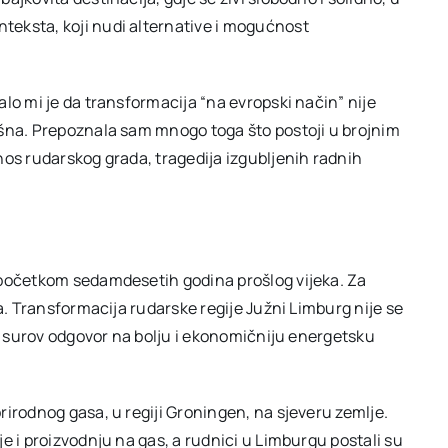
eksta, koji nudi alternative i mogućnost
lo mi je da transformacija “na evropski način” nije
ešna. Prepoznala sam mnogo toga što postoji u brojnim
nos rudarskog grada, tragedija izgubljenih radnih
 početkom sedamdesetih godina prošlog vijeka. Za
a. Transformacija rudarske regije Južni Limburg nije se
to surov odgovor na bolju i ekonomičniju energetsku
irodnog gasa, u regiji Groningen, na sjeveru zemlje.
e i proizvodnju na gas, a rudnici u Limburgu postali su