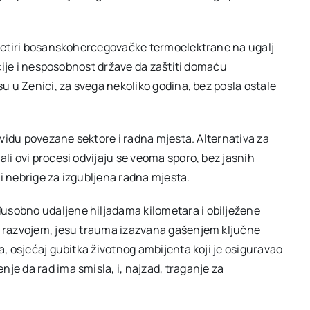
u četiri bosanskohercegovačke termoelektrane na ugalj
zicije i nesposobnost države da zaštiti domaću
su u Zenici, za svega nekoliko godina, bez posla ostale
u vidu povezane sektore i radna mjesta. Alternativa za
ali ovi procesi odvijaju se veoma sporo, bez jasnih
i nebrige za izgubljena radna mjesta.
usobno udaljene hiljadama kilometara i obilježene
im razvojem, jesu trauma izazvana gašenjem ključne
a, osjećaj gubitka životnog ambijenta koji je osiguravao
je da rad ima smisla, i, najzad, traganje za