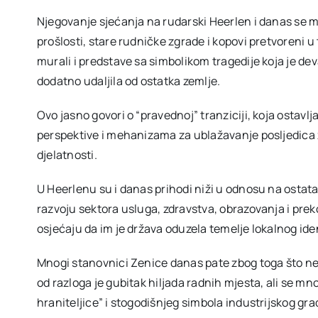
Njegovanje sjećanja na rudarski Heerlen i danas se m
prošlosti, stare rudničke zgrade i kopovi pretvoreni u
murali i predstave sa simbolikom tragedije koja je deva
dodatno udaljila od ostatka zemlje.
Ovo jasno govori o “pravednoj” tranziciji, koja ostavlj
perspektive i mehanizama za ublažavanje posljedica 
djelatnosti.
U Heerlenu su i danas prihodi niži u odnosu na ostata
razvoju sektora usluga, zdravstva, obrazovanja i pre
osjećaju da im je država oduzela temelje lokalnog ide
Mnogi stanovnici Zenice danas pate zbog toga što nek
od razloga je gubitak hiljada radnih mjesta, ali se m
hraniteljice” i stogodišnjeg simbola industrijskog grad