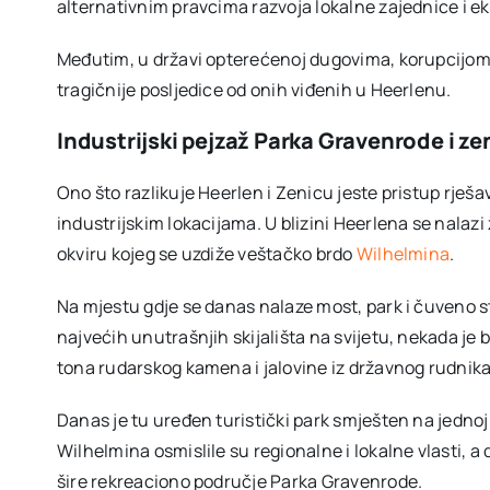
alternativnim pravcima razvoja lokalne zajednice i e
Međutim, u državi opterećenoj dugovima, korupcijom i
tragičnije posljedice od onih viđenih u Heerlenu.
Industrijski pejzaž Parka Gravenrode i ze
Ono što razlikuje Heerlen i Zenicu jeste pristup rješ
industrijskim lokacijama. U blizini Heerlena se nalaz
okviru kojeg se uzdiže veštačko brdo
Wilhelmina
.
Na mjestu gdje se danas nalaze most, park i čuveno ste
najvećih unutrašnjih skijališta na svijetu, nekada je
tona rudarskog kamena i jalovine iz državnog rudnik
Danas je tu uređen turistički park smješten na jednoj
Wilhelmina osmislile su regionalne i lokalne vlasti, 
šire rekreaciono područje Parka Gravenrode.