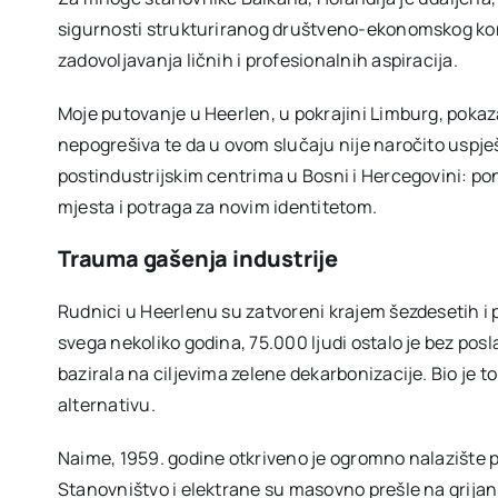
sigurnosti strukturiranog društveno-ekonomskog kont
zadovoljavanja ličnih i profesionalnih aspiracija.
Moje putovanje u Heerlen, u pokrajini Limburg, pokaza
nepogrešiva te da u ovom slučaju nije naročito uspj
postindustrijskim centrima u Bosni i Hercegovini: po
mjesta i potraga za novim identitetom.
Trauma gašenja industrije
Rudnici u Heerlenu su zatvoreni krajem šezdesetih i
svega nekoliko godina, 75.000 ljudi ostalo je bez posl
bazirala na ciljevima zelene dekarbonizacije. Bio je 
alternativu.
Naime, 1959. godine otkriveno je ogromno nalazište pr
Stanovništvo i elektrane su masovno prešle na grijanj