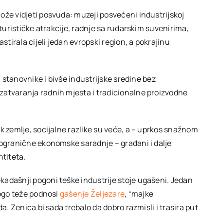
ože vidjeti posvuda: muzeji posvećeni industrijskoj
 turističke atrakcije, radnje sa rudarskim suvenirima,
stirala cijeli jedan evropski region, a pokrajinu
a stanovnike i bivše industrijske sredine bez
zatvaranja radnih mjesta i tradicionalne proizvodne
k zemlje, socijalne razlike su veće, a – uprkos snažnom
kogranične ekonomske saradnje – građani i dalje
ntiteta.
adašnji pogoni teške industrije stoje ugašeni. Jedan
nogo teže podnosi
gašenje Željezare
, “majke
a. Zenica bi sada trebalo da dobro razmisli i trasira put