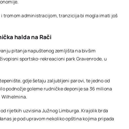
konomije.
 tromom administracijom, tranzicija bi mogla imati još
nička halda na Rači
avanju pitanja napuštenog zemljišta na bivšim
i živopisni sportsko-rekreacioni park Gravenrode, u
penište, gdje šetaju zaljubljeni parovi, te jedno od
 bilo podnožje goleme rudničke deponije sa 36 miliona
a Wilhelmina.
 od rijetkih uzvisina Južnog Limburga. Krajolik brda
a danas je pod upravom nekoliko opština kojima pripada