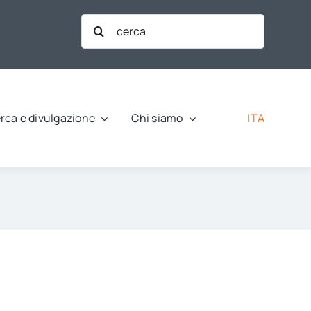
Cerca
per:
ITA
rca e divulgazione
Chi siamo