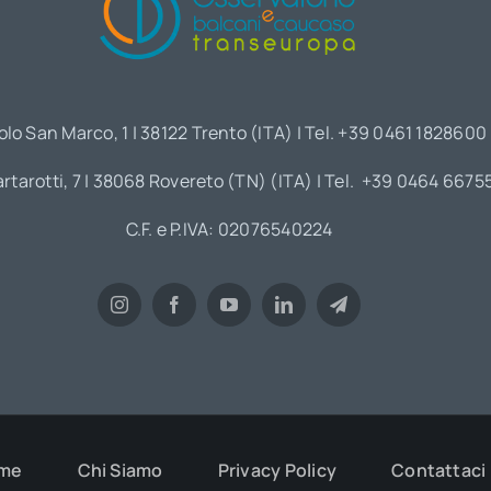
olo San Marco, 1 | 38122 Trento (ITA) | Tel. +39 0461 1828600
artarotti, 7 | 38068 Rovereto (TN) (ITA) | Tel. +39 0464 6675
C.F. e P.IVA: 02076540224
me
Chi Siamo
Privacy Policy
Contattaci