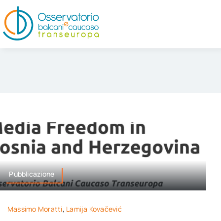
Salta
al
contenuto
Pubblicazione
Massimo Moratti
,
Lamija Kovačević