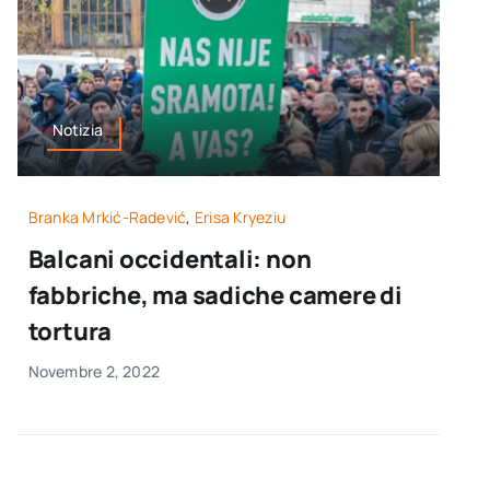
Notizia
Branka Mrkić-Radević
,
Erisa Kryeziu
Balcani occidentali: non
fabbriche, ma sadiche camere di
tortura
Novembre 2, 2022