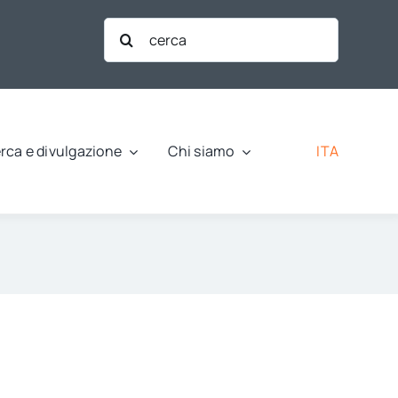
Cerca
per:
ITA
rca e divulgazione
Chi siamo