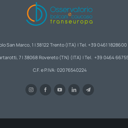
olo San Marco, 1 | 38122 Trento (ITA) | Tel. +39 0461 1828600
artarotti, 7 | 38068 Rovereto (TN) (ITA) | Tel. +39 0464 6675
C.F. e P.IVA: 02076540224