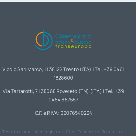
Vicolo San Marco, 1 | 38122 Trento (ITA) | Tel. +39 0461
1828600
Via Tartarotti, 7 | 38068 Rovereto (TN) (ITA) | Tel. +39
0464 667557
C.F. e P.IVA: 02076540224
Testata giornalistica registrata (Reg. Tribunale di Rovereto n.