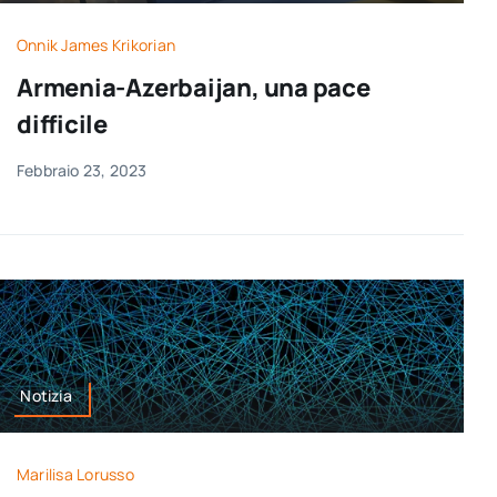
per:
Onnik James Krikorian
Newsletter
Armenia-Azerbaijan, una pace
difficile
Ita
Febbraio 23, 2023
Notizia
Marilisa Lorusso