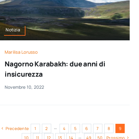
Notizia
Marilisa Lorusso
Nagorno Karabakh: due anni di
insicurezza
Novembre 10, 2022
Precedente
1
2
···
4
5
6
7
8
9
10
11
12
13
14
···
49
50
Prossimo