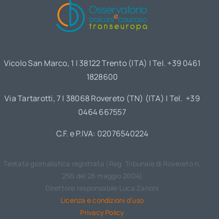
Vicolo San Marco, 1 | 38122 Trento (ITA) | Tel. +39 0461
1828600
Via Tartarotti, 7 | 38068 Rovereto (TN) (ITA) | Tel. +39
0464 667557
C.F. e P.IVA: 02076540224
Testata giornalistica registrata (Reg. Tribunale di Rovereto n.
256 del 26 maggio 2004)
Direttore responsabile Luca Zanoni
Licenza e condizioni d’uso
Privacy Policy