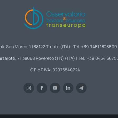
olo San Marco, 1 | 38122 Trento (ITA) | Tel. +39 0461 1828600
artarotti, 7 | 38068 Rovereto (TN) (ITA) | Tel. +39 0464 6675
C.F. e P.IVA: 02076540224