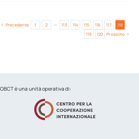
Precedente
1
2
···
113
114
115
116
117
118
119
120
Prossimo
OBCT è una unità operativa di: