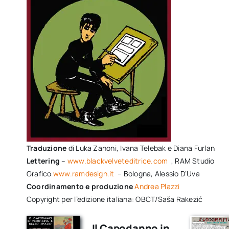
Traduzione
di Luka Zanoni, Ivana Telebak e Diana Furlan
Lettering
–
www.blackvelveteditrice.com
, RAM Studio
Grafico
www.ramdesign.it
– Bologna, Alessio D’Uva
Coordinamento e produzione
Andrea Plazzi
Copyright per l’edizione italiana: OBCT/Saša Rakezić
Il Capodanno in