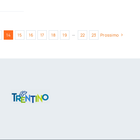
14
15
16
17
18
19
···
22
23
Prossimo