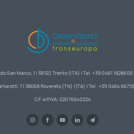
olo San Marco, 1 | 38122 Trento (ITA) | Tel. +39 0461 1828600
artarotti, 7 | 38068 Rovereto (TN) (ITA) | Tel. +39 0464 6675
C.F. e P.IVA: 02076540224