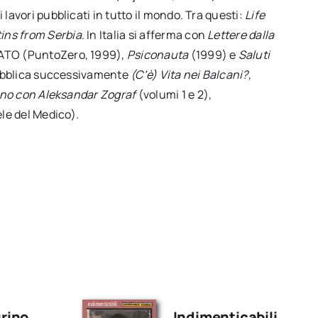
lavori pubblicati in tutto il mondo. Tra questi:
Life
ins from Serbia
. In Italia si afferma con
Lettere dalla
NATO (PuntoZero, 1999),
Psiconauta
(1999) e
Saluti
 pubblica successivamente
(C’è) Vita nei Balcani?
,
no con Aleksandar Zograf
(volumi 1 e 2),
le del Medico).
urino
Indimenticabili