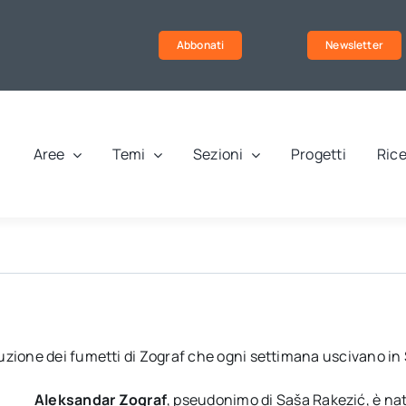
Abbonati
Newsletter
Aree
Temi
Sezioni
Progetti
Rice
uzione dei fumetti di Zograf che ogni settimana uscivano in 
Aleksandar Zograf
, pseudonimo di Saša Rakezić, è nat