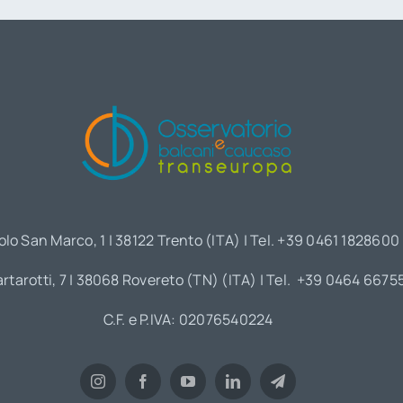
olo San Marco, 1 | 38122 Trento (ITA) | Tel. +39 0461 1828600
artarotti, 7 | 38068 Rovereto (TN) (ITA) | Tel. +39 0464 6675
C.F. e P.IVA: 02076540224