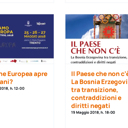
ne Europea apre
Il Paese che non c’
cani?
La Bosnia Erzegov
tra transizione,
2018, h. 12:00
contraddizioni e
diritti negati
19 Maggio 2018, h. 18:00