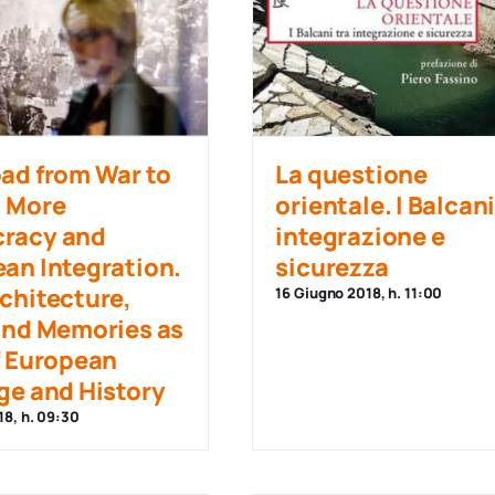
ad from War to
La questione
, More
orientale. I Balcani
racy and
integrazione e
an Integration.
sicurezza
chitecture,
16 Giugno 2018, h. 11:00
and Memories as
f European
ge and History
18, h. 09:30