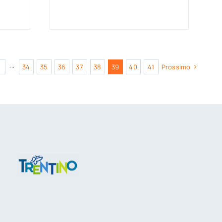
···
34
35
36
37
38
39
40
41
Prossimo