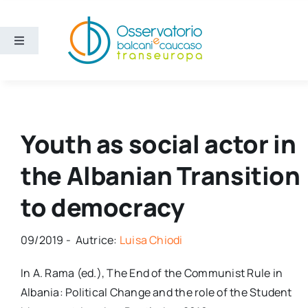
Salta
al
contenuto
Toggle
Navigation
Aree
Temi
Youth as social actor in
the Albanian Transition
Ricerca e divulgazione
to democracy
Sezioni
09/2019 - Autrice:
Luisa Chiodi
Chi siamo
In A. Rama (ed.), The End of the Communist Rule in
Albania: Political Change and the role of the Student
Cerca