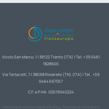
Vicolo San Marco, 1 | 38122 Trento (ITA) | Tel. +39 0461
1828600
Via Tartarotti, 7 | 38068 Rovereto (TN) (ITA) | Tel. +39
0464 667557
C.F. e P.IVA: 02076540224
Testata giornalistica registrata (Reg. Tribunale di Rovereto n.