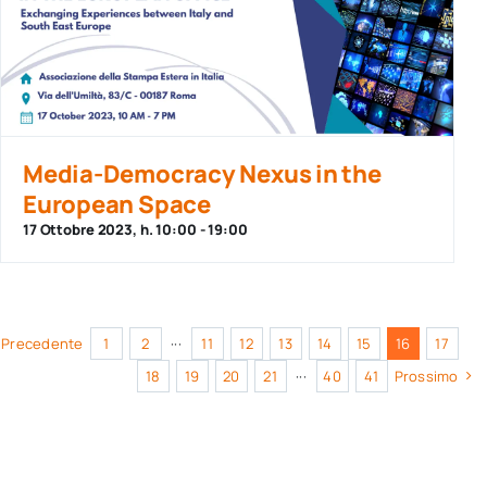
Media-Democracy Nexus in the
European Space
17 Ottobre 2023, h. 10:00
-
19:00
Precedente
1
2
···
11
12
13
14
15
16
17
18
19
20
21
···
40
41
Prossimo