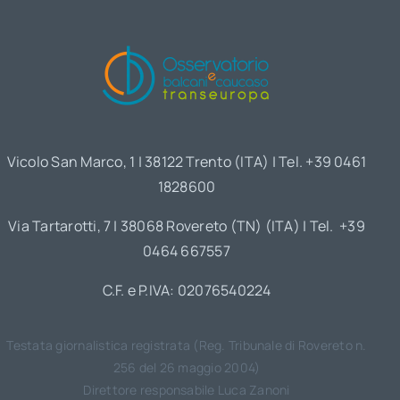
Vicolo San Marco, 1 | 38122 Trento (ITA) | Tel. +39 0461
1828600
Via Tartarotti, 7 | 38068 Rovereto (TN) (ITA) | Tel. +39
0464 667557
C.F. e P.IVA: 02076540224
Testata giornalistica registrata (Reg. Tribunale di Rovereto n.
256 del 26 maggio 2004)
Direttore responsabile Luca Zanoni