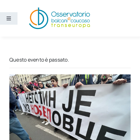
Salta
al
contenuto
Toggle
Navigation
Aree
Temi
Questo evento è passato.
Ricerca e divulgazione
Sezioni
Chi siamo
Cerca