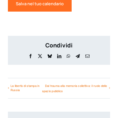
Salva nel tuo calendario
Condividi
Facebook
X
Bluesky
LinkedIn
WhatsApp
Telegram
Email
La libertà di stampa in
Dal trauma alla memoria collettiva: il ruolo dello
Russia
spazio pubblico