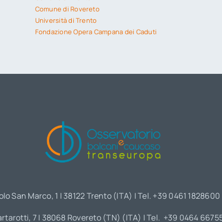
Comune di Rovereto
Università di Trento
Fondazione Opera Campana dei Caduti
olo San Marco, 1 | 38122 Trento (ITA) | Tel. +39 0461 1828600
artarotti, 7 | 38068 Rovereto (TN) (ITA) | Tel. +39 0464 6675