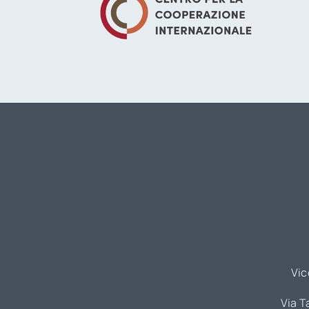
Vic
Via T