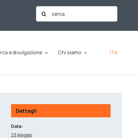
Cerca
per:
ITA
rca e divulgazione
Chi siamo
Dettagli
Data:
23 Maggio