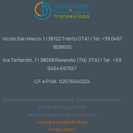
Vicolo San Marco, 1 | 38122 Trento (ITA) | Tel. +39 0461
1828600
Via Tartarotti, 7 | 38068 Rovereto (TN) (ITA) | Tel. +39
0464 667557
C.F. e P.IVA: 02076540224
Testata giornalistica registrata (Reg. Tribunale di Rovereto n.
256 del 26 maggio 2004)
Direttore responsabile Luca Zanoni
Licenza e condizioni d’uso
Privacy Policy