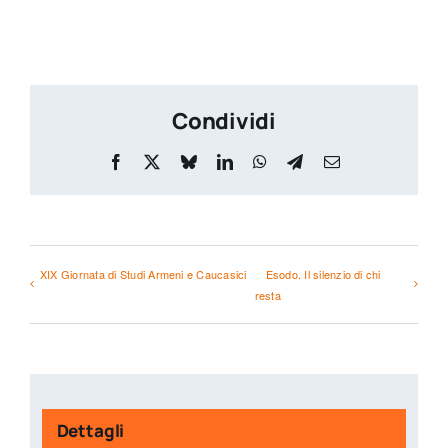
Condividi
Facebook
X
Bluesky
LinkedIn
WhatsApp
Telegram
Email
XIX Giornata di Studi Armeni e Caucasici
Esodo. Il silenzio di chi
resta
Dettagli