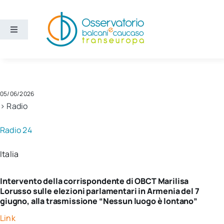
Salta
al
contenuto
Toggle
Navigation
Aree
Temi
05/06/2026
> Radio
Ricerca e divulgazione
Radio 24
Italia
Sezioni
Intervento della corrispondente di OBCT Marilisa
Chi siamo
Lorusso sulle elezioni parlamentari in Armenia del 7
giugno, alla trasmissione “Nessun luogo è lontano”
Cerca
Link