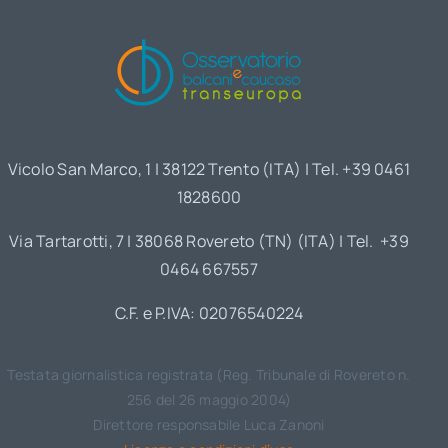
Vicolo San Marco, 1 | 38122 Trento (ITA) | Tel. +39 0461
1828600
Via Tartarotti, 7 | 38068 Rovereto (TN) (ITA) | Tel. +39
0464 667557
C.F. e P.IVA: 02076540224
Testata giornalistica registrata (Reg. Tribunale di Rovereto n.
256 del 26 maggio 2004)
Direttore responsabile Luca Zanoni