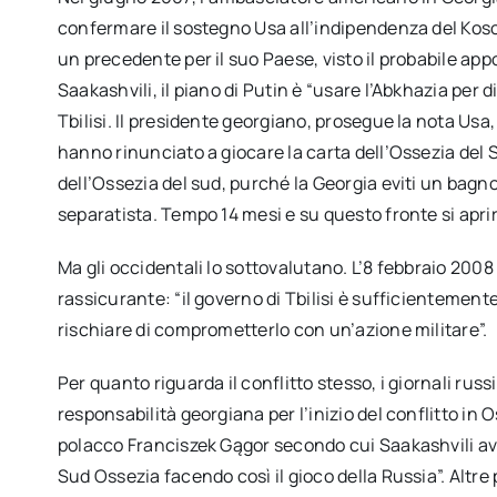
confermare il sostegno Usa all’indipendenza del Kosov
un precedente per il suo Paese, visto il probabile app
Saakashvili, il piano di Putin è “usare l’Abkhazia per
Tbilisi. Il presidente georgiano, prosegue la nota Usa, 
hanno rinunciato a giocare la carta dell’Ossezia del S
dell’Ossezia del sud, purché la Georgia eviti un bagn
separatista. Tempo 14 mesi e su questo fronte si aprirà
Ma gli occidentali lo sottovalutano. L’8 febbraio 20
rassicurante: “il governo di Tbilisi è sufficientement
rischiare di comprometterlo con un’azione militare”.
Per quanto riguarda il conflitto stesso, i giornali russi
responsabilità georgiana per l’inizio del conflitto in
polacco Franciszek Gągor secondo cui Saakashvili a
Sud Ossezia facendo così il gioco della Russia”. Altre