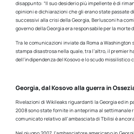
disappunto: “Il suo desiderio più impellente è di rima
opinioni e dichiarazioni che gli erano state passate 
successivi alla crisi della Georgia, Berlusconi ha comi
governo della Georgia era responsabile per la morte di 
Tra le comunicazioni inviate da Roma a Washington 
stampa disastrosa nella quale, tra l’altro, il premier 
dell’indipendenza del Kosovo e lo scudo missilistico
Georgia, dal Kosovo alla guerra in Ossezi
Rivelazioni di Wikileaks riguardanti la Georgia ed in pa
2008 sono state fornite in anteprima al settimanale
comunicato relativo all’ambasciata di Tbilisi è ancora 
Nel giugno 2007, l’ambasciatore americano in Georg