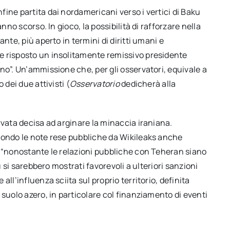
ine partita dai nordamericani verso i vertici di Baku
nno scorso. In gioco, la possibilità di rafforzare nella
nte, più aperto in termini di diritti umani e
e risposto un insolitamente remissivo presidente
no”. Un’ammissione che, per gli osservatori, equivale a
 dei due attivisti (
Osservatorio
dedicherà alla
rvata decisa ad arginare la minaccia iraniana.
condo le note rese pubbliche da Wikileaks anche
e “nonostante le relazioni pubbliche con Teheran siano
u si sarebbero mostrati favorevoli a ulteriori sanzioni
ll’influenza sciita sul proprio territorio, definita
 suolo azero, in particolare col finanziamento di eventi