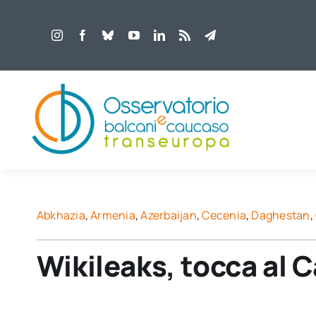
Salta
al
contenuto
Abkhazia
,
Armenia
,
Azerbaijan
,
Cecenia
,
Daghestan
,
Wikileaks, tocca al 