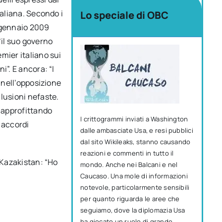
taliana. Secondo i
Lo speciale di OBC
l gennaio 2009
“il suo governo
mier italiano sui
i”. E ancora: “I
a nell’opposizione
lusioni nefaste.
o approfittando
I crittogrammi inviati a Washington
 accordi
dalle ambasciate Usa, e resi pubblici
dal sito Wikileaks, stanno causando
reazioni e commenti in tutto il
 Kazakistan: “Ho
mondo. Anche nei Balcani e nel
Caucaso. Una mole di informazioni
notevole, particolarmente sensibili
per quanto riguarda le aree che
seguiamo, dove la diplomazia Usa
ha giocato un ruolo di grande