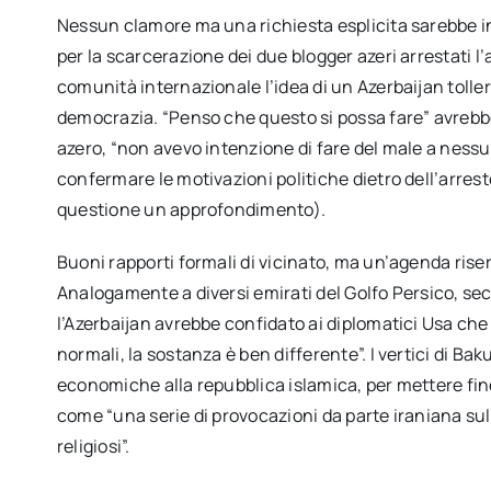
Nessun clamore ma una richiesta esplicita sarebbe inf
per la scarcerazione dei due blogger azeri arrestati l’a
comunità internazionale l’idea di un Azerbaijan tollera
democrazia. “Penso che questo si possa fare” avrebb
azero, “non avevo intenzione di fare del male a nessu
confermare le motivazioni politiche dietro dell’arresto
questione un approfondimento).
Buoni rapporti formali di vicinato, ma un’agenda rise
Analogamente a diversi emirati del Golfo Persico, se
l’Azerbaijan avrebbe confidato ai diplomatici Usa ch
normali, la sostanza è ben differente”. I vertici di Bak
economiche alla repubblica islamica, per mettere fine a
come “una serie di provocazioni da parte iraniana sul
religiosi”.