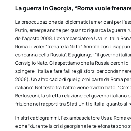
La guerra in Georgia, “Roma vuole frenare
La preoccupazione dei diplomatici americani per l’as
Putin, emerge anche per quanto riguarda la guerra 
dell’agosto 2008. L’ex ambasciatore Usa in Italia Ron
Roma di voler “frenare la Nato”. Annota con disappunt
condanna della Russia”. E aggiunge: “il governo italia
Consiglio Nato. Ci aspettiamo che la Russia cerchi di 
spingere l’Italia e fare fallire gli sforzi per condanna
2008). Un altro cablo di quei giorni parte da Roma per 
italiano”. Nel testo tra l’altro viene evidenziato: “Co
Berlusconi, la stretta relazione del governo italiano
frizione nei rapporti tra Stati Uniti e Italia, quanto al r
In altri cablogrammi, l’ex ambasciatore Usa a Roma evid
e che “durante la crisi georgiana le telefonate sono s