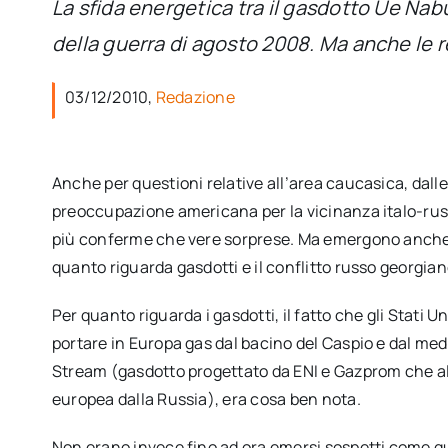
La sfida energetica tra il gasdotto Ue Nab
della guerra di agosto 2008. Ma anche le re
03/12/2010,
Redazione
Anche per questioni relative all’area caucasica, dal
preoccupazione americana per la vicinanza italo-russa
più conferme che vere sorprese. Ma emergono anche m
quanto riguarda gasdotti e il conflitto russo georgia
Per quanto riguarda i gasdotti, il fatto che gli Stati
portare in Europa gas dal bacino del Caspio e dal me
Stream (gasdotto progettato da ENI e Gazprom che al
europea dalla Russia), era cosa ben nota.
Non erano invece fino ad ora emersi sospetti come que