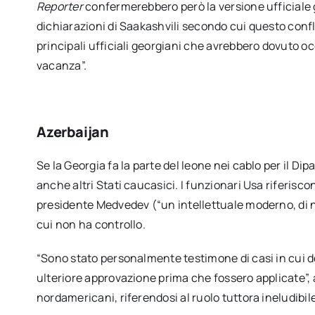
Reporter
confermerebbero però la versione ufficiale g
dichiarazioni di Saakashvili secondo cui questo confli
principali ufficiali georgiani che avrebbero dovuto o
vacanza”.
Azerbaijan
Se la Georgia fa la parte del leone nei cablo per il Di
anche altri Stati caucasici. I funzionari Usa riferiscon
presidente Medvedev (“un intellettuale moderno, di 
cui non ha controllo.
“Sono stato personalmente testimone di casi in cui 
ulteriore approvazione prima che fossero applicate”, 
nordamericani, riferendosi al ruolo tuttora ineludibil