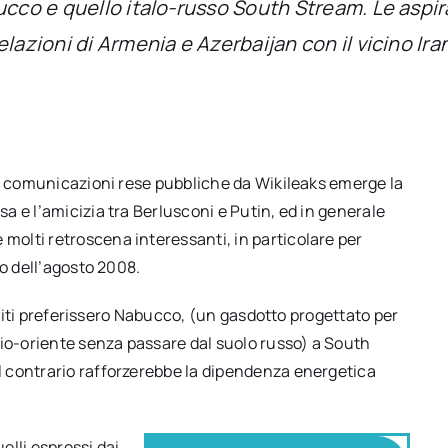
ucco e quello italo-russo South Stream. Le aspir
lazioni di Armenia e Azerbaijan con il vicino Ira
le comunicazioni rese pubbliche da Wikileaks emerge la
 e l’amicizia tra Berlusconi e Putin, ed in generale
olti retroscena interessanti, in particolare per
no dell’agosto 2008.
 Uniti preferissero Nabucco, (un gasdotto progettato per
dio-oriente senza passare dal suolo russo) a South
 contrario rafforzerebbe la dipendenza energetica
lli espressi dai