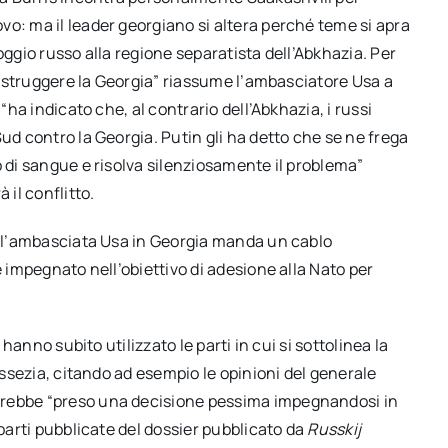
o: ma il leader georgiano si altera perché teme si apra
oggio russo alla regione separatista dell’Abkhazia. Per
 distruggere la Georgia” riassume l’ambasciatore Usa a
“ha indicato che, al contrario dell’Abkhazia, i russi
ud contro la Georgia. Putin gli ha detto che se ne frega
o di sangue e risolva silenziosamente il problema”
 il conflitto.
08 l’ambasciata Usa in Georgia manda un cablo
e impegnato nell’obiettivo di adesione alla Nato per
 hanno subito utilizzato le parti in cui si sottolinea la
 Ossezia, citando ad esempio le opinioni del generale
vrebbe “preso una decisione pessima impegnandosi in
 parti pubblicate del dossier pubblicato da
Russkij