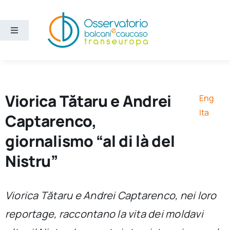
Salta
al
contenuto
Toggle
Navigation
Aree
Temi
Viorica Tătaru e Andrei
Eng
Ita
Captarenco,
Ricerca e divulgazione
giornalismo “al di là del
Nistru”
Sezioni
Chi siamo
Viorica Tătaru e Andrei Captarenco, nei loro
reportage, raccontano la vita dei moldavi
Cerca