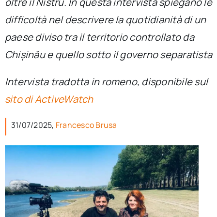
oltre il Nistru. In questa intervista spiegano le
per:
difficoltà nel descrivere la quotidianità di un
Newsletter
paese diviso tra il territorio controllato da
Chișinău e quello sotto il governo separatista
Ita
Intervista tradotta in romeno, disponibile sul
sito di ActiveWatch
31/07/2025,
Francesco Brusa