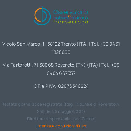
Vicolo San Marco, 1 | 38122 Trento (ITA) | Tel. +39 0461
1828600
Via Tartarotti, 7 | 38068 Rovereto (TN) (ITA) | Tel. +39
0464 667557
C.F. e P.IVA: 02076540224
Testata giornalistica registrata (Reg. Tribunale di Rovereto n.
256 del 26 maggio 2004)
Direttore responsabile Luca Zanoni
Licenza e condizioni d’uso