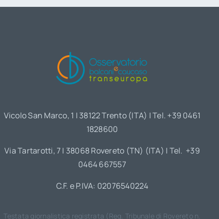
Vicolo San Marco, 1 | 38122 Trento (ITA) | Tel. +39 0461
1828600
Via Tartarotti, 7 | 38068 Rovereto (TN) (ITA) | Tel. +39
0464 667557
C.F. e P.IVA: 02076540224
Testata giornalistica registrata (Reg. Tribunale di Rovereto n.